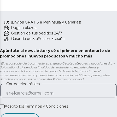
¡Envíos GRATIS a Península y Canarias!
Paga a plazos
Gestión de tus pedidos 24/7
Garantía de 3 años en España
Apúntate al newsletter y sé el primero en enterarte de
promociones, nuevos productos y mucho más
*El responsable del tratamiento es el grupo Cecotec (Cecotec Innovaciones S.L. y
Solotriatlon S.L.), siendo la finalidad del tratamiento enviarle ofertas y
promociones de las empresas del grupo. La base de legitimación es el
consentimiento explícito y tiene derecho a acceder, rectificar, suprimir y otros
derechos, como se indica en nuestra
Política de privacidad
Correo electrónico
Acepto los
Términos y Condiciones