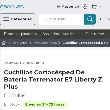
Asistencia
Categorías
¿Qué buscas?
ES
Robots aspiradores
Aspiradores verticales
Electrodomést
Repuestos
Repuestos jardín
Cuchillas Cortacésped De Ba
Referencia: R01_EU01_113143
Cuchillas Cortacésped De
Batería Terrenator E7 Liberty Z
Plus
Cuchillas
En Stock
Envío en 24-72 horas.