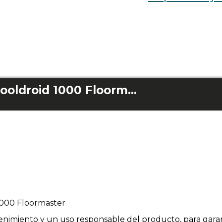
Cargador Conga Pooldroid 1000 Floormaster
1000 Floormaster
enimiento y un uso responsable del producto, para garan