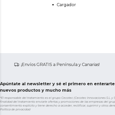
Cargador
¡Envíos GRATIS a Península y Canarias!
Apúntate al newsletter y sé el primero en enterart
nuevos productos y mucho más
*El responsable del tratamiento es el grupo Cecotec (Cecotec Innovaciones S.L. y Sol
finalidad del tratamiento enviarle ofertas y promociones de las empresas del grup
consentimiento explícito y tiene derecho a acceder, rectificar, suprimir y otros de
Política de privacidad