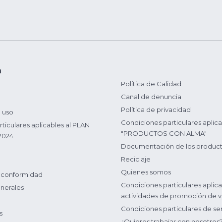
n
Política de Calidad
Canal de denuncia
Política de privacidad
 uso
Condiciones particulares aplica
ticulares aplicables al PLAN
"PRODUCTOS CON ALMA"
2024
Documentación de los produc
Reciclaje
Quienes somos
 conformidad
Condiciones particulares aplica
nerales
actividades de promoción de v
Condiciones particulares de ser
s
¿Quieres trabajar con nosotros