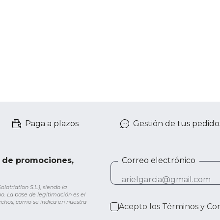
Paga a plazos
Gestión de tus pedido
e de promociones,
Correo electrónico
otriatlon S.L.), siendo la
o. La base de legitimación es el
rechos, como se indica en nuestra
Acepto los
Términos y Co