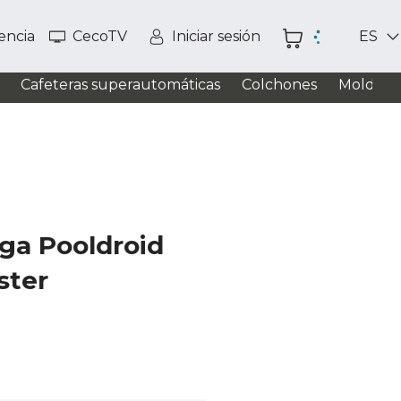
tencia
CecoTV
Iniciar sesión
ES
Cafeteras superautomáticas
Colchones
Moldead
ga Pooldroid
ster