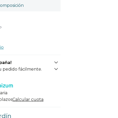
omposición
o
io
spaña!
u pedido fácilmente.
aria
 plazos
Calcular cuota
rdín