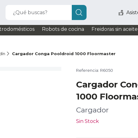
¿Qué buscas?
Asis
trodomésticos
Robots de cocina
Freidoras sin aceite
dín
Cargador Conga Pooldroid 1000 Floormaster
Referencia: R6050
Cargador Con
1000 Floorma
Cargador
Sin Stock