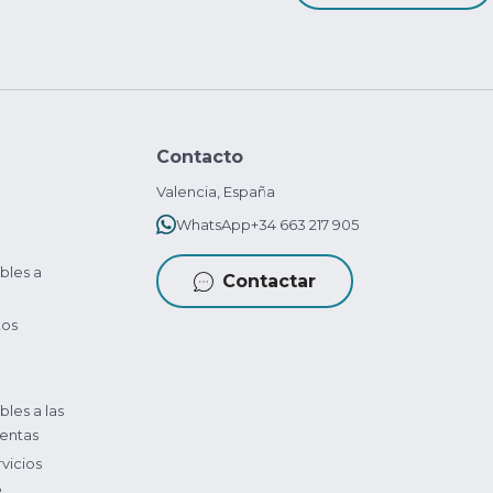
Contacto
Valencia, España
WhatsApp
+34 663 217 905
bles a
Contactar
tos
bles a las
entas
vicios
?