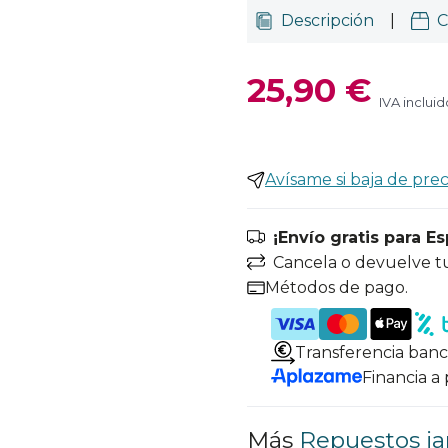
Descripción
|
C
25,90 €
IVA incluid
Avísame si baja de prec
¡Envío gratis para E
Cancela o devuelve t
Métodos de pago.
Transferencia banc
Financia a
Más
Repuestos ja