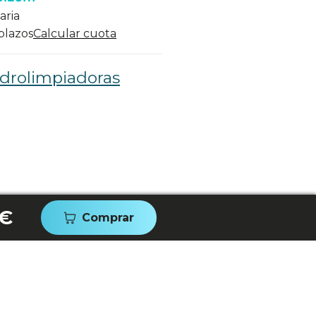
aria
 plazos
Calcular cuota
drolimpiadoras
 €
Comprar