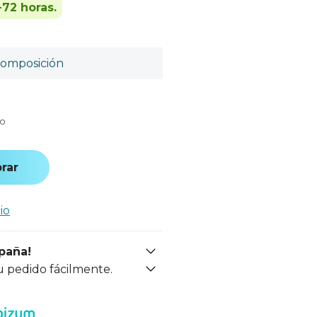
-72 horas.
omposición
do
rar
io
spaña!
u pedido fácilmente.