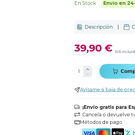
En Stock
Envío en 24
Descripción
|
C
39,90 €
IVA inclui
Comp
Avísame si baja de prec
¡Envío gratis para E
Cancela o devuelve t
Métodos de pago.