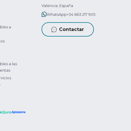
Valencia, España
WhatsApp
+34 663 217 905
bles a
Contactar
tos
bles a las
entas
vicios
?