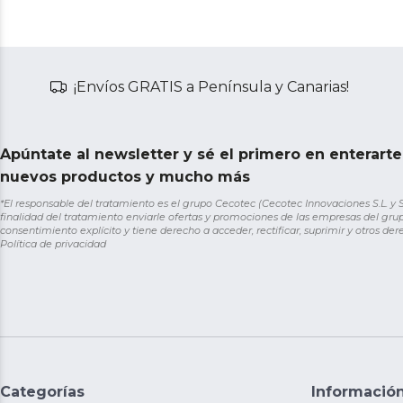
¡Envíos GRATIS a Península y Canarias!
Apúntate al newsletter y sé el primero en enterart
nuevos productos y mucho más
*El responsable del tratamiento es el grupo Cecotec (Cecotec Innovaciones S.L. y Sol
finalidad del tratamiento enviarle ofertas y promociones de las empresas del grup
consentimiento explícito y tiene derecho a acceder, rectificar, suprimir y otros de
Política de privacidad
Categorías
Informació