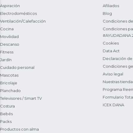
Aspiración
Afiliados
Electrodomésticos
Blog
Ventilación/Calefacción
Condiciones de
Cocina
Condiciones par
#AYUDADANA 
Movilidad
Cookies
Descanso
Data Act
Fitness
Declaración de
Jardín
Condiciones ge
Cuidado personal
Aviso legal
Mascotas
Nuestras tienda
Bricolaje
Programa Reem
Planchado
Formulario Total
Televisores / Smart TV
ICEX DANA
Costura
Bebés
Packs
Productos con alma