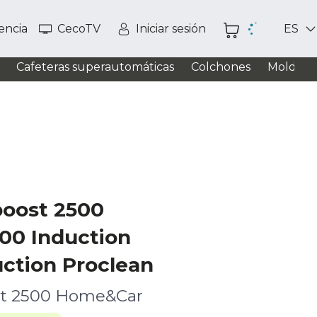
tencia
CecoTV
Iniciar sesión
ES
Cafeteras superautomáticas
Colchones
Moldead
boost 2500
00 Induction
uction Proclean
ost 2500 Home&Car