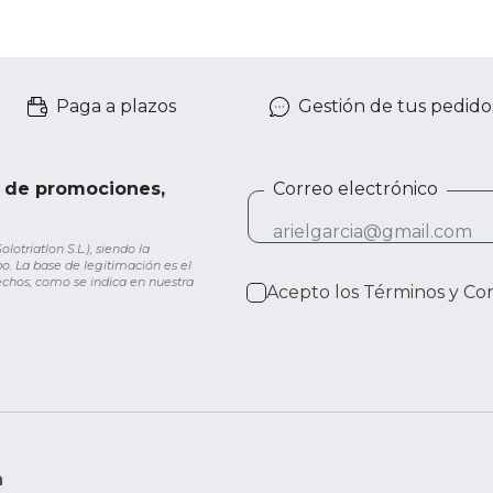
Paga a plazos
Gestión de tus pedido
e de promociones,
Correo electrónico
otriatlon S.L.), siendo la
o. La base de legitimación es el
rechos, como se indica en nuestra
Acepto los
Términos y Co
n