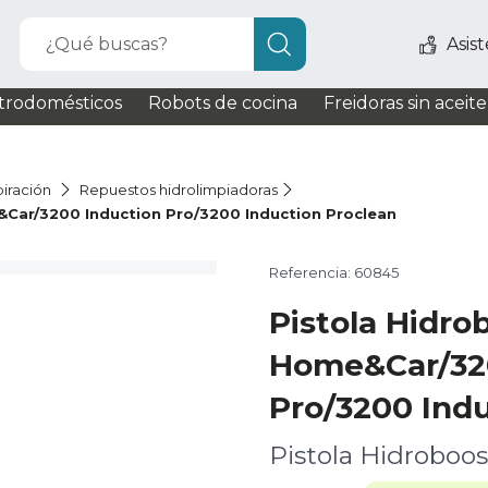
¿Qué buscas?
Asis
trodomésticos
Robots de cocina
Freidoras sin aceite
iración
Repuestos hidrolimpiadoras
Car/3200 Induction Pro/3200 Induction Proclean
Referencia: 60845
Pistola Hidro
Home&Car/32
Pro/3200 Ind
Pistola Hidrobo