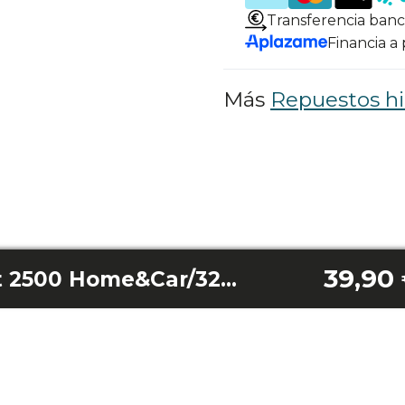
Transferencia banc
Financia a
Más
Repuestos hi
39,90
Pistola Hidroboost 2500 Home&Car/3200 Induction Pro/3200 Induction Proclean