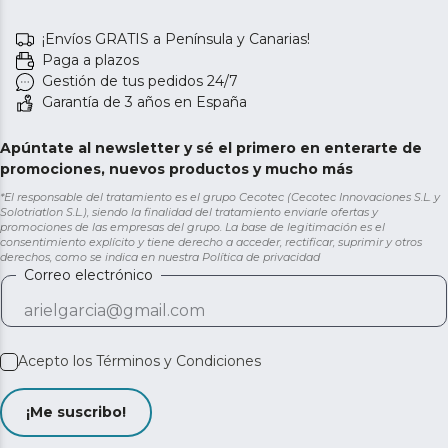
¡Envíos GRATIS a Península y Canarias!
Paga a plazos
Gestión de tus pedidos 24/7
Garantía de 3 años en España
Apúntate al newsletter y sé el primero en enterarte de
promociones, nuevos productos y mucho más
*El responsable del tratamiento es el grupo Cecotec (Cecotec Innovaciones S.L. y
Solotriatlon S.L.), siendo la finalidad del tratamiento enviarle ofertas y
promociones de las empresas del grupo. La base de legitimación es el
consentimiento explícito y tiene derecho a acceder, rectificar, suprimir y otros
derechos, como se indica en nuestra
Política de privacidad
Correo electrónico
Acepto los
Términos y Condiciones
¡Me suscribo!