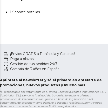
1 Soporte botellas
¡Envíos GRATIS a Península y Canarias!
Paga a plazos
Gestión de tus pedidos 24/7
Garantía de 3 años en España
Apúntate al newsletter y sé el primero en enterarte de
promociones, nuevos productos y mucho más
*El responsable del tratamiento es el grupo Cecotec (Cecotec Innovaciones S.L. y
Solotriatlon S.L.), siendo la finalidad del tratamiento enviarle ofertas y
promociones de las empresas del grupo. La base de legitimación es el
consentimiento explícito y tiene derecho a acceder, rectificar, suprimir y otros
derechos, como se indica en nuestra
Política de privacidad