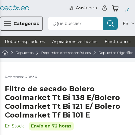
Asistencia
Categorías
¿Qué buscas?
ES
Robots aspiradores
Aspiradores verticales
Electrodomést
Repuestos
Repuestos electrodomésticos
Repuestos frigorífico
Referencia: R0836
Filtro de secado Bolero
Coolmarket Tt Bi 138 E/Bolero
Coolmarket Tt Bi 121 E/ Bolero
Coolmarket Tf Bi 101 E
En Stock
Envío en 72 horas