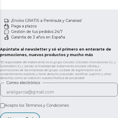
¡Envíos GRATIS a Península y Canarias!
Paga a plazos
Gestión de tus pedidos 24/7
Garantía de 3 años en España
Apúntate al newsletter y sé el primero en enterarte de
promociones, nuevos productos y mucho más
*El responsable del tratamiento es el grupo Cecotec (Cecotec Innovaciones S.L. y
Solotriatlon S.L.), siendo la finalidad del tratamiento enviarle ofertas y
promociones de las empresas del grupo. La base de legitimación es el
consentimiento explícito y tiene derecho a acceder, rectificar, suprimir y otros
derechos, como se indica en nuestra
Política de privacidad
Correo electrónico
Acepto los
Términos y Condiciones