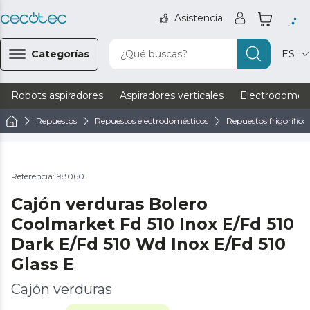
Asistencia
Categorías
¿Qué buscas?
ES
Robots aspiradores
Aspiradores verticales
Electrodomést
Repuestos
Repuestos electrodomésticos
Repuestos frigorífico
Referencia: 98060
Cajón verduras Bolero
Coolmarket Fd 510 Inox E/Fd 510
Dark E/Fd 510 Wd Inox E/Fd 510
Glass E
Cajón verduras