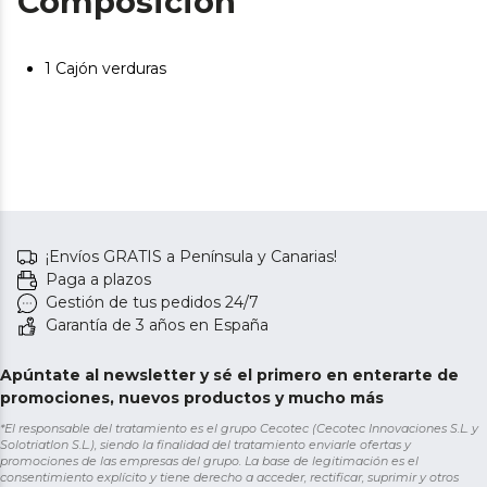
Composición
1 Cajón verduras
¡Envíos GRATIS a Península y Canarias!
Paga a plazos
Gestión de tus pedidos 24/7
Garantía de 3 años en España
Apúntate al newsletter y sé el primero en enterarte de
promociones, nuevos productos y mucho más
*El responsable del tratamiento es el grupo Cecotec (Cecotec Innovaciones S.L. y
Solotriatlon S.L.), siendo la finalidad del tratamiento enviarle ofertas y
promociones de las empresas del grupo. La base de legitimación es el
consentimiento explícito y tiene derecho a acceder, rectificar, suprimir y otros