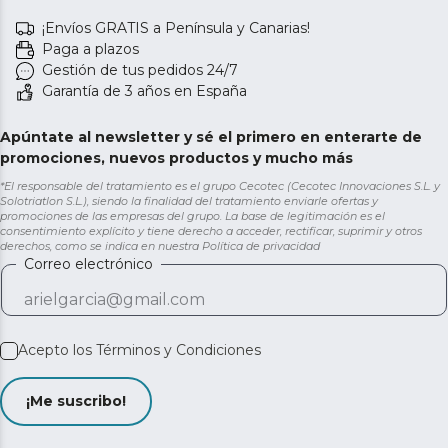
¡Envíos GRATIS a Península y Canarias!
Paga a plazos
Gestión de tus pedidos 24/7
Garantía de 3 años en España
Apúntate al newsletter y sé el primero en enterarte de
promociones, nuevos productos y mucho más
*El responsable del tratamiento es el grupo Cecotec (Cecotec Innovaciones S.L. y
Solotriatlon S.L.), siendo la finalidad del tratamiento enviarle ofertas y
promociones de las empresas del grupo. La base de legitimación es el
consentimiento explícito y tiene derecho a acceder, rectificar, suprimir y otros
derechos, como se indica en nuestra
Política de privacidad
Correo electrónico
Acepto los
Términos y Condiciones
¡Me suscribo!