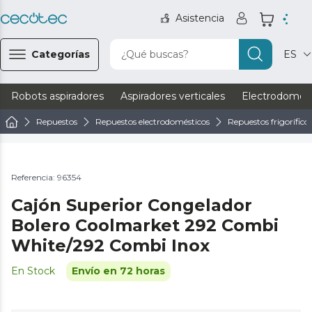
Asistencia
Categorías
¿Qué buscas?
ES
Robots aspiradores
Aspiradores verticales
Electrodomést
Repuestos
Repuestos electrodomésticos
Repuestos frigorífico
Referencia: 96354
Cajón Superior Congelador
Bolero Coolmarket 292 Combi
White/292 Combi Inox
En Stock
Envío en 72 horas