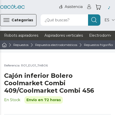
Asistencia
Categorías
¿Qué buscas?
ES
Robots aspiradores
Aspiradores verticales
Electrodomést
Repuestos
Repuestos electrodomésticos
Repuestos frigorífico
Referencia: R01_EU01_114806
Cajón inferior Bolero
Coolmarket Combi
409/Coolmarket Combi 456
En Stock
Envío en 72 horas