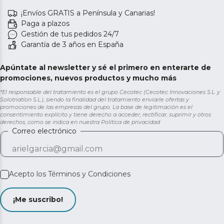
¡Envíos GRATIS a Península y Canarias!
Paga a plazos
Gestión de tus pedidos 24/7
Garantía de 3 años en España
Apúntate al newsletter y sé el primero en enterarte de
promociones, nuevos productos y mucho más
*El responsable del tratamiento es el grupo Cecotec (Cecotec Innovaciones S.L. y
Solotriatlon S.L.), siendo la finalidad del tratamiento enviarle ofertas y
promociones de las empresas del grupo. La base de legitimación es el
consentimiento explícito y tiene derecho a acceder, rectificar, suprimir y otros
derechos, como se indica en nuestra
Política de privacidad
Correo electrónico
Acepto los
Términos y Condiciones
¡Me suscribo!