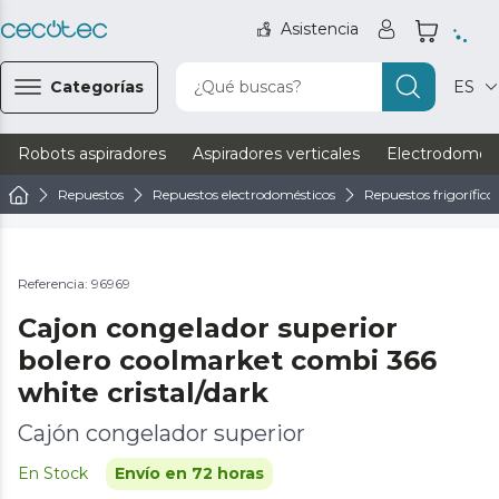
Asistencia
Categorías
¿Qué buscas?
ES
Robots aspiradores
Aspiradores verticales
Electrodomést
Repuestos
Repuestos electrodomésticos
Repuestos frigorífico
Referencia: 96969
Cajon congelador superior
bolero coolmarket combi 366
white cristal/dark
Cajón congelador superior
En Stock
Envío en 72 horas