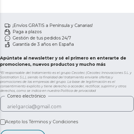
¡Envíos GRATIS a Península y Canarias!
Paga a plazos
Gestión de tus pedidos 24/7
Garantía de 3 años en España
Apúntate al newsletter y sé el primero en enterarte de
promociones, nuevos productos y mucho más
*El responsable del tratamiento es el grupo Cecotec (Cecotec Innovaciones S.L. y
Solotriatlon S.L.), siendo la finalidad del tratamiento enviarle ofertas y
promociones de las empresas del grupo. La base de legitimación es el
consentimiento explícito y tiene derecho a acceder, rectificar, suprimir y otros
derechos, como se indica en nuestra
Política de privacidad
Correo electrónico
Acepto los
Términos y Condiciones