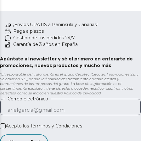
¡Envíos GRATIS a Península y Canarias!
Paga a plazos
Gestión de tus pedidos 24/7
Garantía de 3 años en España
Apúntate al newsletter y sé el primero en enterarte de
promociones, nuevos productos y mucho más
*El responsable del tratamiento es el grupo Cecotec (Cecotec Innovaciones S.L. y
Solotriatlon S.L.), siendo la finalidad del tratamiento enviarle ofertas y
promociones de las empresas del grupo. La base de legitimación es el
consentimiento explícito y tiene derecho a acceder, rectificar, suprimir y otros
derechos, como se indica en nuestra
Política de privacidad
Correo electrónico
Acepto los
Términos y Condiciones