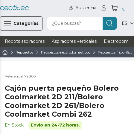
Asistencia
Categorías
¿Qué buscas?
ES
Robots aspiradores
Aspiradores verticales
Electrodomést
Repuestos
Repuestos electrodomésticos
Repuestos frigorífico
Referencia: 79805
Cajón puerta pequeño Bolero
Coolmarket 2D 211/Bolero
Coolmarket 2D 261/Bolero
Coolmarket Combi 262
En Stock
Envío en 24-72 horas.