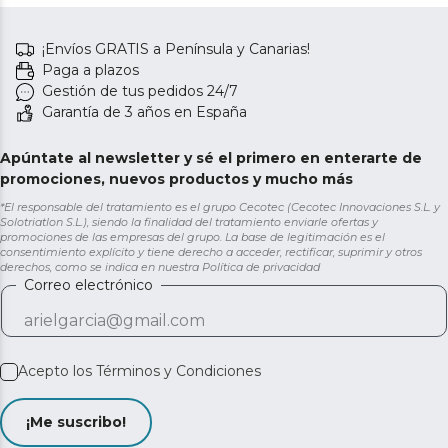
¡Envíos GRATIS a Península y Canarias!
Paga a plazos
Gestión de tus pedidos 24/7
Garantía de 3 años en España
Apúntate al newsletter y sé el primero en enterarte de
promociones, nuevos productos y mucho más
*El responsable del tratamiento es el grupo Cecotec (Cecotec Innovaciones S.L. y
Solotriatlon S.L.), siendo la finalidad del tratamiento enviarle ofertas y
promociones de las empresas del grupo. La base de legitimación es el
consentimiento explícito y tiene derecho a acceder, rectificar, suprimir y otros
derechos, como se indica en nuestra
Política de privacidad
Correo electrónico
Acepto los
Términos y Condiciones
¡Me suscribo!