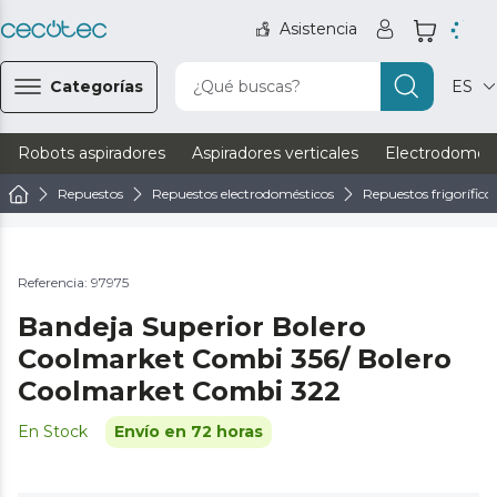
Asistencia
Categorías
¿Qué buscas?
ES
Robots aspiradores
Aspiradores verticales
Electrodomést
Repuestos
Repuestos electrodomésticos
Repuestos frigorífico
Referencia: 97975
Bandeja Superior Bolero
Coolmarket Combi 356/ Bolero
Coolmarket Combi 322
En Stock
Envío en 72 horas