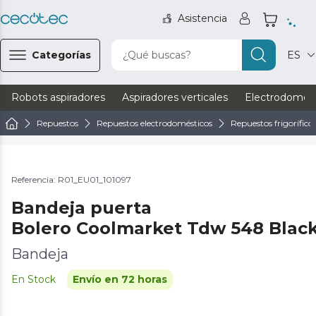
Asistencia
Categorías
¿Qué buscas?
ES
Robots aspiradores
Aspiradores verticales
Electrodomést
Repuestos
Repuestos electrodomésticos
Repuestos frigorífico
Referencia: R01_EU01_101097
Bandeja puerta
Bolero Coolmarket Tdw 548 Black
Bandeja
En Stock
Envío en 72 horas