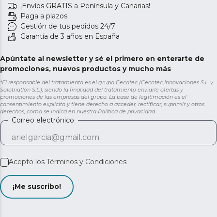
¡Envíos GRATIS a Península y Canarias!
Paga a plazos
Gestión de tus pedidos 24/7
Garantía de 3 años en España
Apúntate al newsletter y sé el primero en enterarte de
promociones, nuevos productos y mucho más
*El responsable del tratamiento es el grupo Cecotec (Cecotec Innovaciones S.L. y
Solotriatlon S.L.), siendo la finalidad del tratamiento enviarle ofertas y
promociones de las empresas del grupo. La base de legitimación es el
consentimiento explícito y tiene derecho a acceder, rectificar, suprimir y otros
derechos, como se indica en nuestra
Política de privacidad
Correo electrónico
Acepto los
Términos y Condiciones
¡Me suscribo!