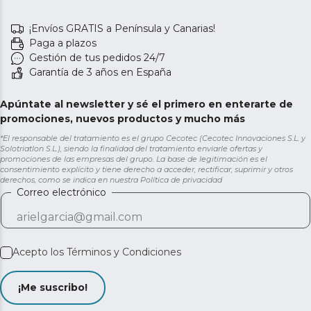
¡Envíos GRATIS a Península y Canarias!
Paga a plazos
Gestión de tus pedidos 24/7
Garantía de 3 años en España
Apúntate al newsletter y sé el primero en enterarte de
promociones, nuevos productos y mucho más
*El responsable del tratamiento es el grupo Cecotec (Cecotec Innovaciones S.L. y
Solotriatlon S.L.), siendo la finalidad del tratamiento enviarle ofertas y
promociones de las empresas del grupo. La base de legitimación es el
consentimiento explícito y tiene derecho a acceder, rectificar, suprimir y otros
derechos, como se indica en nuestra
Política de privacidad
Correo electrónico
Acepto los
Términos y Condiciones
¡Me suscribo!