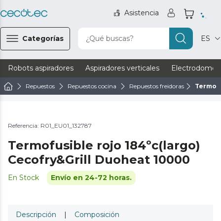
Asistencia
Categorías
¿Qué buscas?
ES
Robots aspiradores
Aspiradores verticales
Electrodomést
Repuestos
Repuestos cocina
Repuestos freidoras
Termofu
Referencia: R01_EU01_132787
Termofusible rojo 184ºc(largo)
Cecofry&Grill Duoheat 10000
En Stock
Envío en 24-72 horas.
Descripción
|
Composición