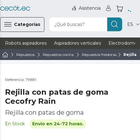
Asistencia
Categorías
¿Qué buscas?
ES
Robots aspiradores
Aspiradores verticales
Electrodomést
Repuestos
Repuestos cocina
Repuestos freidoras
Rejilla
Referencia: 79881
Rejilla con patas de goma
Cecofry Rain
Rejilla con patas de goma
En Stock
Envío en 24-72 horas.