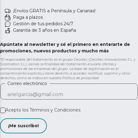
¡Envíos GRATIS a Península y Canarias!
Paga a plazos
Gestión de tus pedidos 24/7
Garantía de 3 años en España
Apúntate al newsletter y sé el primero en enterarte de
promociones, nuevos productos y mucho más
*El responsable del tratamiento es el grupo Cecotec (Cecotec Innovaciones S.L. y
Solotriatlon S.L.), siendo la finalidad del tratamiento enviarle ofertas y
promociones de las empresas del grupo. La base de legitimación es el
consentimiento explícito y tiene derecho a acceder, rectificar, suprimir y otros
derechos, como se indica en nuestra
Política de privacidad
Correo electrónico
Acepto los
Términos y Condiciones
¡Me suscribo!