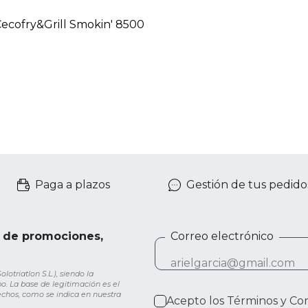
Cecofry&Grill Smokin' 8500
Paga a plazos
Gestión de tus pedido
e de promociones,
Correo electrónico
otriatlon S.L.), siendo la
o. La base de legitimación es el
rechos, como se indica en nuestra
Acepto los
Términos y Co