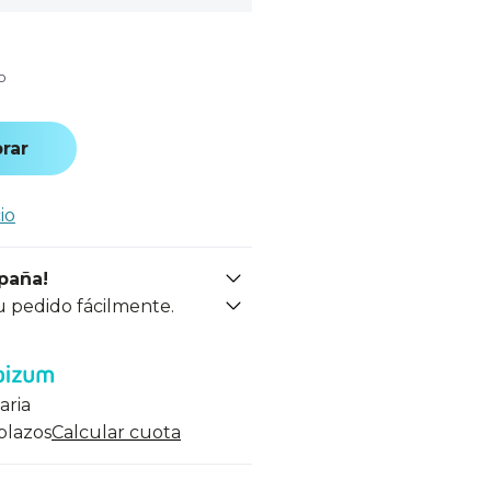
o
rar
io
spaña!
u pedido fácilmente.
aria
 plazos
Calcular cuota