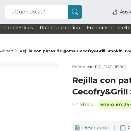
¿Qué buscas?
Asis
trodomésticos
Robots de cocina
Freidoras sin aceite
vilidad
Rejilla con patas de goma Cecofry&Grill Smokin' 8
Referencia: R01_EU01_113002
Rejilla con p
Cecofry&Grill
En Stock
Envío en 24
Descripción
|
C