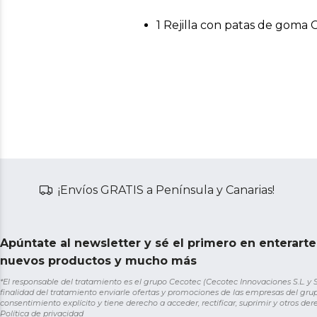
1 Rejilla con patas de goma 
¡Envíos GRATIS a Península y Canarias!
Apúntate al newsletter y sé el primero en enterart
nuevos productos y mucho más
*El responsable del tratamiento es el grupo Cecotec (Cecotec Innovaciones S.L. y Sol
finalidad del tratamiento enviarle ofertas y promociones de las empresas del grup
consentimiento explícito y tiene derecho a acceder, rectificar, suprimir y otros de
Política de privacidad