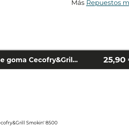
Más
Repuestos m
25,90
Rejilla con patas de goma Cecofry&Grill Smokin' 8500
ecofry&Grill Smokin' 8500