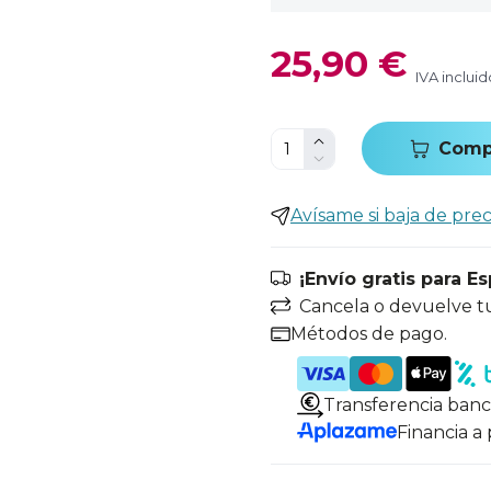
25,90 €
IVA incluid
Comp
Avísame si baja de prec
¡Envío gratis para E
Cancela o devuelve t
Métodos de pago.
Transferencia banc
Financia a