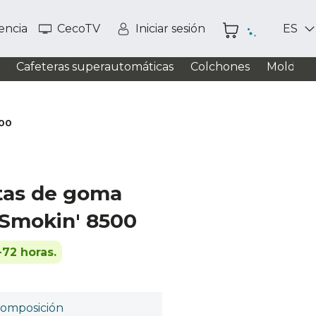
tencia
CecoTV
Iniciar sesión
ES
Cafeteras superautomáticas
Colchones
Moldead
500
atas de goma
 Smokin' 8500
-72 horas.
omposición