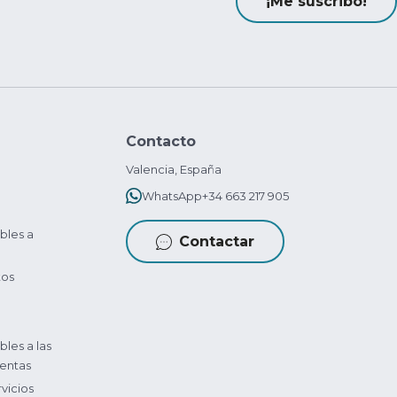
¡Me suscribo!
Contacto
Valencia, España
WhatsApp
+34 663 217 905
bles a
Contactar
tos
bles a las
entas
vicios