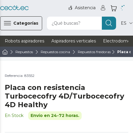
Asistencia
Categorías
¿Qué buscas?
ES
Robots aspiradores
Aspiradores verticales
Electrodomést
Repuestos
Repuestos cocina
Repuestos freidoras
Placa c
Referencia: 83552
Placa con resistencia
Turbocecofry 4D/Turbocecofry
4D Healthy
En Stock
Envío en 24-72 horas.