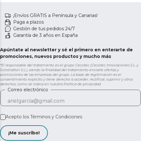
¡Envíos GRATIS a Península y Canarias!
Paga a plazos
Gestión de tus pedidos 24/7
Garantía de 3 años en España
Apúntate al newsletter y sé el primero en enterarte de
promociones, nuevos productos y mucho más
*El responsable del tratamiento es el grupo Cecotec (Cecotec Innovaciones S.L. y
Solotriatlon S.L.), siendo la finalidad del tratamiento enviarle ofertas y
promociones de las empresas del grupo. La base de legitimación es el
consentimiento explícito y tiene derecho a acceder, rectificar, suprimir y otros
derechos, como se indica en nuestra
Política de privacidad
Correo electrónico
Acepto los
Términos y Condiciones
¡Me suscribo!