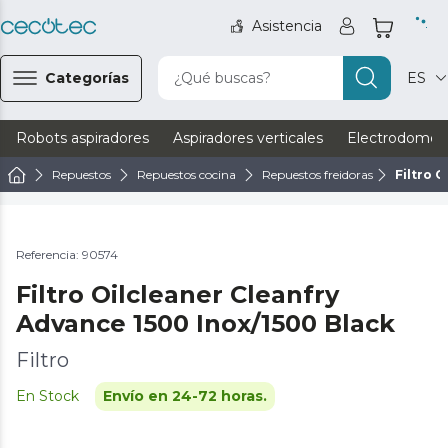
Asistencia
Categorías
¿Qué buscas?
ES
Robots aspiradores
Aspiradores verticales
Electrodomést
Repuestos
Repuestos cocina
Repuestos freidoras
Filtro 
Referencia: 90574
Filtro Oilcleaner Cleanfry
Advance 1500 Inox/1500 Black
Filtro
En Stock
Envío en 24-72 horas.