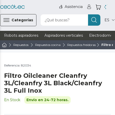
Asistencia
Categorías
¿Qué buscas?
ES
Robots aspiradores
Aspiradores verticales
Electrodomést
Repuestos
Repuestos cocina
Repuestos freidoras
Filtro o
Referencia: 82034
Filtro Oilcleaner Cleanfry
3L/Cleanfry 3L Black/Cleanfry
3L Full Inox
En Stock
Envío en 24-72 horas.