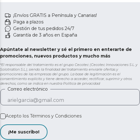
¡Envíos GRATIS a Península y Canarias!
Paga a plazos
Gestión de tus pedidos 24/7
Garantía de 3 años en España
Apúntate al newsletter y sé el primero en enterarte de
promociones, nuevos productos y mucho más
*El responsable del tratamiento es el grupo Cecotec (Cecotec Innovaciones S.L. y
Solotriatlon S.L.), siendo la finalidad del tratamiento enviarle ofertas y
promociones de las empresas del grupo. La base de legitimación es el
consentimiento explícito y tiene derecho a acceder, rectificar, suprimir y otros
derechos, como se indica en nuestra
Política de privacidad
Correo electrónico
Acepto los
Términos y Condiciones
¡Me suscribo!