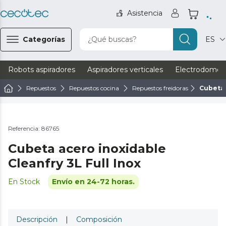
Asistencia
Categorías
¿Qué buscas?
ES
Robots aspiradores
Aspiradores verticales
Electrodomést
Repuestos
Repuestos cocina
Repuestos freidoras
Cubeta 
Referencia: 86765
Cubeta acero inoxidable
Cleanfry 3L Full Inox
En Stock
Envío en 24-72 horas.
Descripción
|
Composición