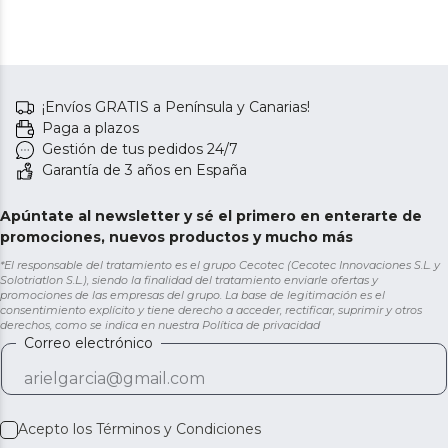
¡Envíos GRATIS a Península y Canarias!
Paga a plazos
Gestión de tus pedidos 24/7
Garantía de 3 años en España
Apúntate al newsletter y sé el primero en enterarte de
promociones, nuevos productos y mucho más
*El responsable del tratamiento es el grupo Cecotec (Cecotec Innovaciones S.L. y
Solotriatlon S.L.), siendo la finalidad del tratamiento enviarle ofertas y
promociones de las empresas del grupo. La base de legitimación es el
consentimiento explícito y tiene derecho a acceder, rectificar, suprimir y otros
derechos, como se indica en nuestra
Política de privacidad
Correo electrónico
Acepto los
Términos y Condiciones