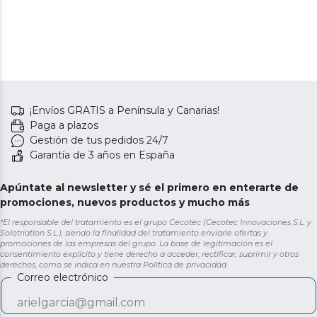
¡Envíos GRATIS a Península y Canarias!
Paga a plazos
Gestión de tus pedidos 24/7
Garantía de 3 años en España
Apúntate al newsletter y sé el primero en enterarte de
promociones, nuevos productos y mucho más
*El responsable del tratamiento es el grupo Cecotec (Cecotec Innovaciones S.L. y
Solotriatlon S.L.), siendo la finalidad del tratamiento enviarle ofertas y
promociones de las empresas del grupo. La base de legitimación es el
consentimiento explícito y tiene derecho a acceder, rectificar, suprimir y otros
derechos, como se indica en nuestra
Política de privacidad
Correo electrónico