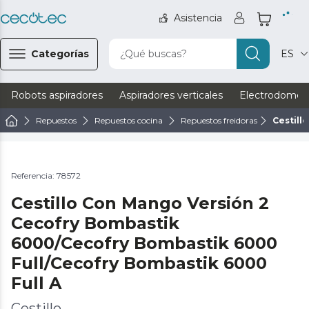
Asistencia
Categorías
¿Qué buscas?
ES
Robots aspiradores
Aspiradores verticales
Electrodomést
Repuestos
Repuestos cocina
Repuestos freidoras
Cestill
Referencia: 78572
Cestillo Con Mango Versión 2
Cecofry Bombastik
6000/Cecofry Bombastik 6000
Full/Cecofry Bombastik 6000
Full A
Cestillo