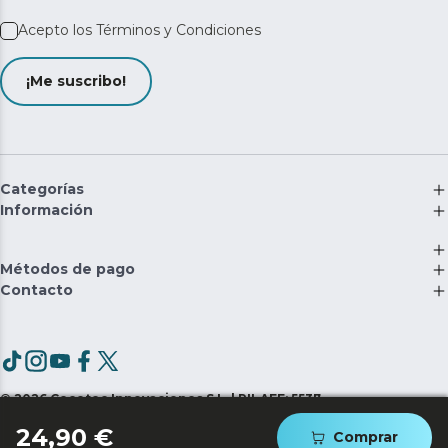
Acepto los
Términos y Condiciones
¡Me suscribo!
Categorías
Información
Métodos de pago
Contacto
©
2026
Cecotec Innovaciones S.L. | RII-AEE: 5537
24,90 €
Comprar