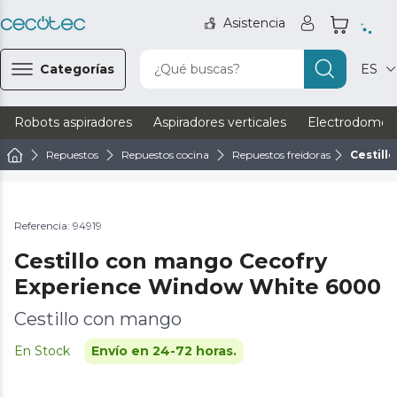
Asistencia
Categorías
¿Qué buscas?
ES
Robots aspiradores
Aspiradores verticales
Electrodomést
Repuestos
Repuestos cocina
Repuestos freidoras
Cestill
Referencia: 94919
Cestillo con mango Cecofry
Experience Window White 6000
Cestillo con mango
En Stock
Envío en 24-72 horas.