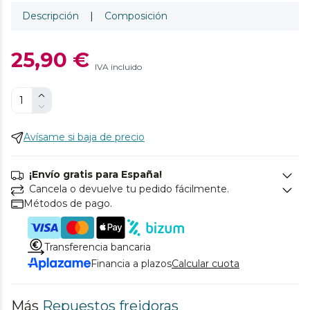
Descripción
|
Composición
25,90 €
IVA incluido
Avísame si baja de precio
¡Envío gratis para España!
Cancela o devuelve tu pedido fácilmente.
Métodos de pago.
Transferencia bancaria
Financia a plazos
Calcular cuota
Más
Repuestos freidoras