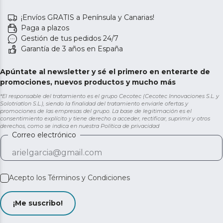
¡Envíos GRATIS a Península y Canarias!
Paga a plazos
Gestión de tus pedidos 24/7
Garantía de 3 años en España
Apúntate al newsletter y sé el primero en enterarte de
promociones, nuevos productos y mucho más
*El responsable del tratamiento es el grupo Cecotec (Cecotec Innovaciones S.L. y
Solotriatlon S.L.), siendo la finalidad del tratamiento enviarle ofertas y
promociones de las empresas del grupo. La base de legitimación es el
consentimiento explícito y tiene derecho a acceder, rectificar, suprimir y otros
derechos, como se indica en nuestra
Política de privacidad
Correo electrónico
Acepto los
Términos y Condiciones
¡Me suscribo!