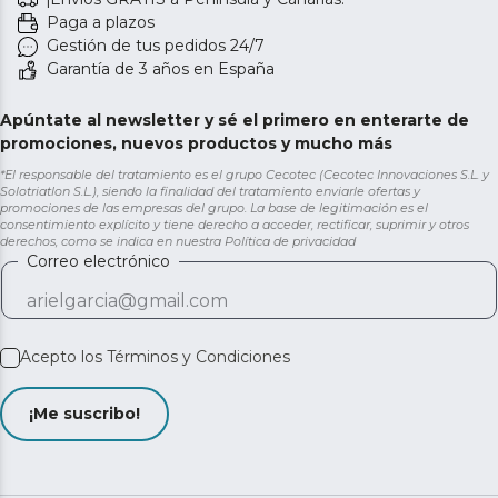
Paga a plazos
Gestión de tus pedidos 24/7
Garantía de 3 años en España
Apúntate al newsletter y sé el primero en enterarte de
promociones, nuevos productos y mucho más
*El responsable del tratamiento es el grupo Cecotec (Cecotec Innovaciones S.L. y
Solotriatlon S.L.), siendo la finalidad del tratamiento enviarle ofertas y
promociones de las empresas del grupo. La base de legitimación es el
consentimiento explícito y tiene derecho a acceder, rectificar, suprimir y otros
derechos, como se indica en nuestra
Política de privacidad
Correo electrónico
Acepto los
Términos y Condiciones
¡Me suscribo!