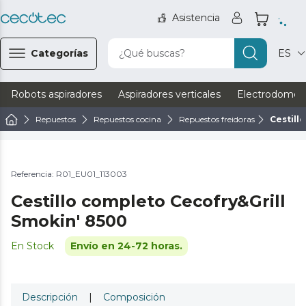
Asistencia
Categorías
¿Qué buscas?
ES
Robots aspiradores
Aspiradores verticales
Electrodomést
Repuestos
Repuestos cocina
Repuestos freidoras
Cestill
Referencia: R01_EU01_113003
Cestillo completo Cecofry&Grill
Smokin' 8500
En Stock
Envío en 24-72 horas.
Descripción
|
Composición