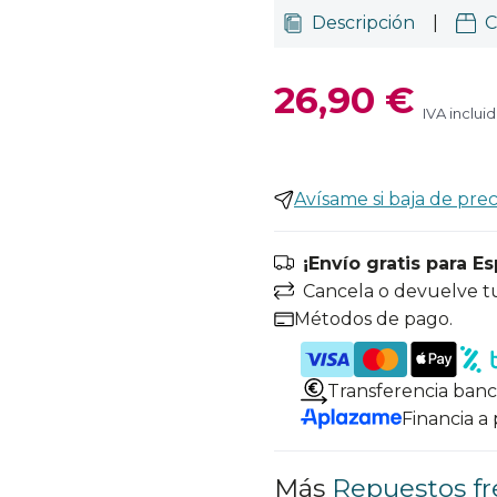
Descripción
|
C
26,90 €
IVA inclui
Avísame si baja de prec
¡Envío gratis para E
Cancela o devuelve t
Métodos de pago.
Transferencia banc
Financia a
Más
Repuestos fr