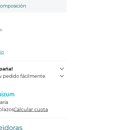
omposición
do
io
spaña!
u pedido fácilmente.
aria
 plazos
Calcular cuota
eidoras