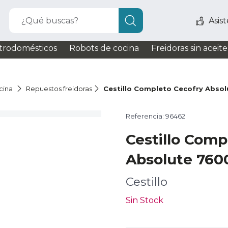
¿Qué buscas?
Asis
trodomésticos
Robots de cocina
Freidoras sin aceite
cina
Repuestos freidoras
Cestillo Completo Cecofry Abso
Referencia: 96462
Cestillo Comp
Absolute 760
Cestillo
Sin Stock