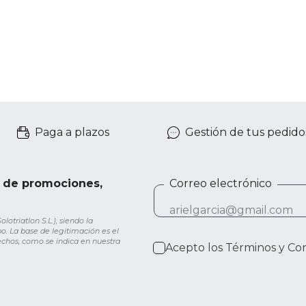
Paga a plazos
Gestión de tus pedido
e de promociones,
Correo electrónico
otriatlon S.L.), siendo la
o. La base de legitimación es el
rechos, como se indica en nuestra
Acepto los
Términos y Co