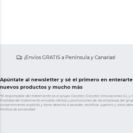
¡Envíos GRATIS a Península y Canarias!
Apúntate al newsletter y sé el primero en enterart
nuevos productos y mucho más
*El responsable del tratamiento es el grupo Cecotec (Cecotec Innovaciones S.L. y Sol
finalidad del tratamiento enviarle ofertas y promociones de las empresas del grup
consentimiento explícito y tiene derecho a acceder, rectificar, suprimir y otros de
Política de privacidad