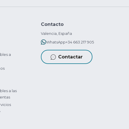
Contacto
Valencia, España
WhatsApp
+34 663 217 905
bles a
Contactar
tos
bles a las
entas
vicios
?