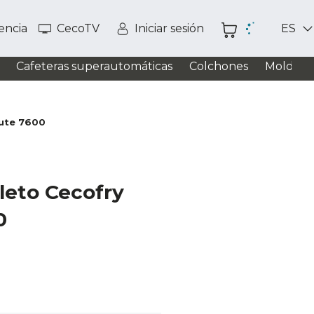
tencia
CecoTV
Iniciar sesión
ES
Cafeteras superautomáticas
Colchones
Moldead
lute 7600
leto Cecofry
0