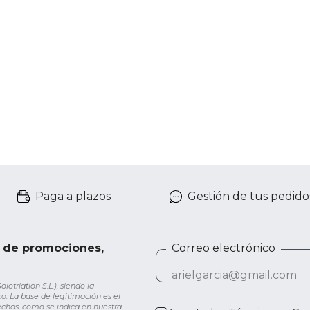
Paga a plazos
Gestión de tus pedido
e de promociones,
Correo electrónico
otriatlon S.L.), siendo la
o. La base de legitimación es el
rechos, como se indica en nuestra