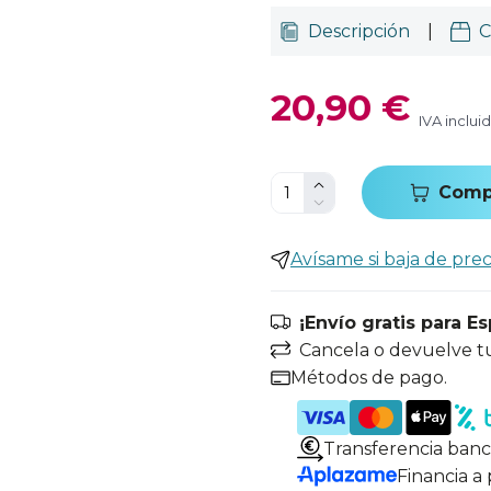
Descripción
|
C
20,90 €
IVA inclui
Comp
Avísame si baja de prec
¡Envío gratis para E
Cancela o devuelve t
Métodos de pago.
Transferencia banc
Financia a