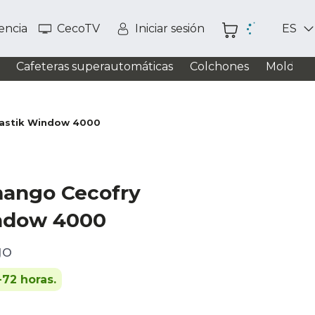
tencia
CecoTV
Iniciar sesión
ES
Cafeteras superautomáticas
Colchones
Moldead
tastik Window 4000
mango Cecofry
indow 4000
go
-72 horas.