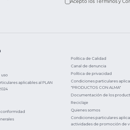
Acepto los
Términos y Co
n
Política de Calidad
Canal de denuncia
Política de privacidad
 uso
Condiciones particulares aplica
ticulares aplicables al PLAN
"PRODUCTOS CON ALMA"
2024
Documentación de los produc
Reciclaje
Quienes somos
 conformidad
Condiciones particulares aplica
nerales
actividades de promoción de v