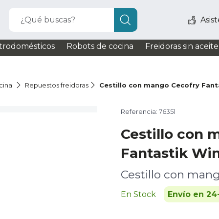
¿Qué buscas?
Asis
trodomésticos
Robots de cocina
Freidoras sin aceite
cina
Repuestos freidoras
Cestillo con mango Cecofry Fan
Referencia: 76351
Cestillo con 
Fantastik W
Cestillo con man
En Stock
Envío en 24