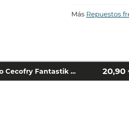
Más
Repuestos fr
20,90
Cestillo con mango Cecofry Fantastik Window 4000