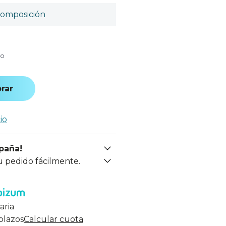
omposición
do
rar
io
spaña!
u pedido fácilmente.
aria
 plazos
Calcular cuota