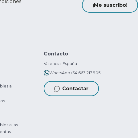
ndiciones
¡Me suscribo!
Contacto
Valencia, España
WhatsApp
+34 663 217 905
bles a
Contactar
tos
bles a las
entas