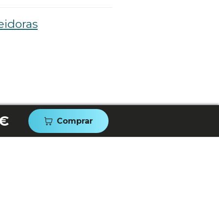
eidoras
 €
Comprar