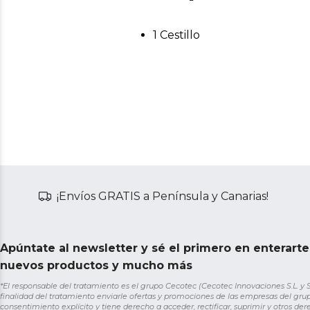
1 Cestillo
¡Envíos GRATIS a Península y Canarias!
Apúntate al newsletter y sé el primero en enterart
nuevos productos y mucho más
*El responsable del tratamiento es el grupo Cecotec (Cecotec Innovaciones S.L. y Sol
finalidad del tratamiento enviarle ofertas y promociones de las empresas del grup
consentimiento explícito y tiene derecho a acceder, rectificar, suprimir y otros de