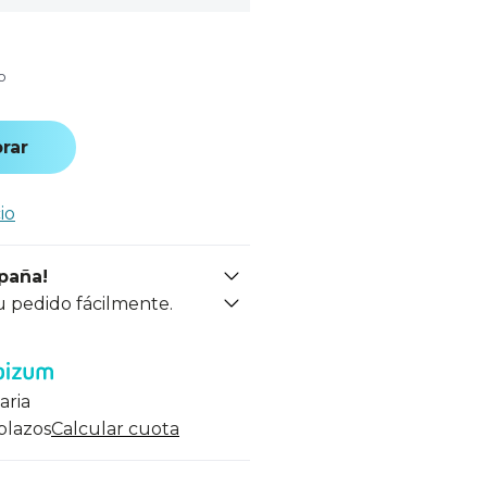
o
rar
io
spaña!
u pedido fácilmente.
aria
 plazos
Calcular cuota