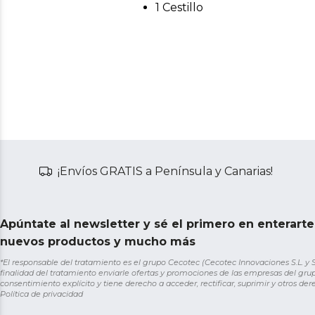
1 Cestillo
¡Envíos GRATIS a Península y Canarias!
Apúntate al newsletter y sé el primero en enterart
nuevos productos y mucho más
*El responsable del tratamiento es el grupo Cecotec (Cecotec Innovaciones S.L. y Sol
finalidad del tratamiento enviarle ofertas y promociones de las empresas del grup
consentimiento explícito y tiene derecho a acceder, rectificar, suprimir y otros de
Política de privacidad