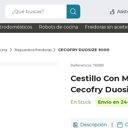
¿Qué buscas?
Asis
trodomésticos
Robots de cocina
Freidoras sin aceite
cina
Repuestos freidoras
CECOFRY DUOSIZE 9000
Referencia: 76569
Cestillo Con
Cecofry Duos
En Stock
Envío en 24
Descripción
|
C