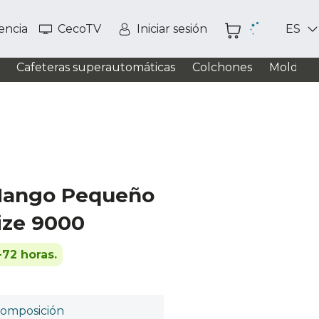
tencia
CecoTV
Iniciar sesión
ES
Cafeteras superautomáticas
Colchones
Moldead
 Mango Pequeño
ize 9000
-72 horas.
omposición