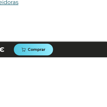
eidoras
 €
Comprar