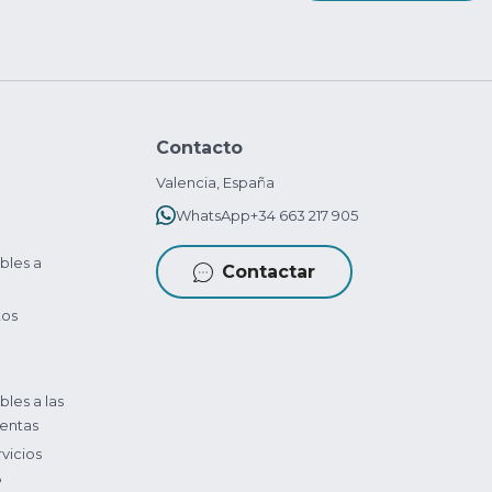
Contacto
Valencia, España
WhatsApp
+34 663 217 905
bles a
Contactar
tos
bles a las
entas
vicios
?