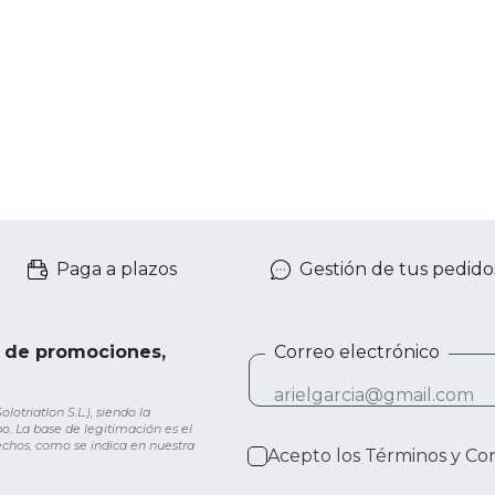
Paga a plazos
Gestión de tus pedido
e de promociones,
Correo electrónico
otriatlon S.L.), siendo la
o. La base de legitimación es el
rechos, como se indica en nuestra
Acepto los
Términos y Co