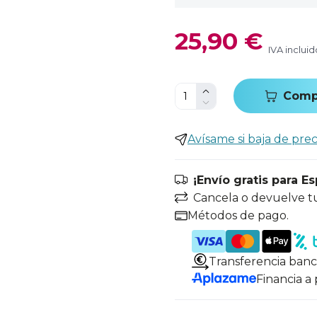
25,90 €
IVA incluid
Comp
Avísame si baja de prec
¡Envío gratis para E
Cancela o devuelve t
Métodos de pago.
Transferencia banc
Financia a