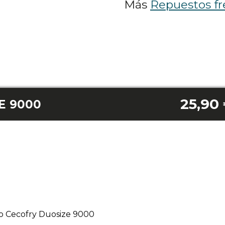
Más
Repuestos fr
25,90
E 9000
o Cecofry Duosize 9000