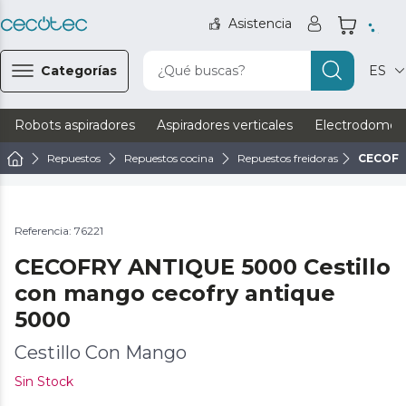
Asistencia
Categorías
¿Qué buscas?
ES
Robots aspiradores
Aspiradores verticales
Electrodomést
Repuestos
Repuestos cocina
Repuestos freidoras
CECOFR
Referencia: 76221
CECOFRY ANTIQUE 5000 Cestillo
con mango cecofry antique
5000
Cestillo Con Mango
Sin Stock