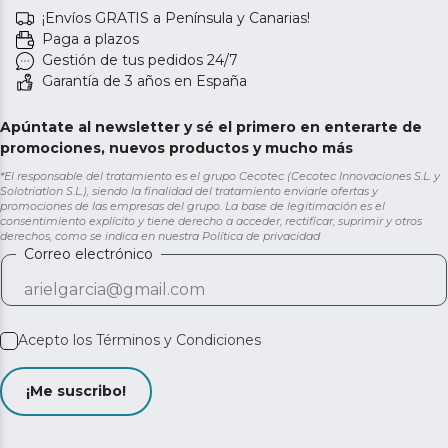
¡Envíos GRATIS a Península y Canarias!
Paga a plazos
Gestión de tus pedidos 24/7
Garantía de 3 años en España
Apúntate al newsletter y sé el primero en enterarte de
promociones, nuevos productos y mucho más
*El responsable del tratamiento es el grupo Cecotec (Cecotec Innovaciones S.L. y
Solotriatlon S.L.), siendo la finalidad del tratamiento enviarle ofertas y
promociones de las empresas del grupo. La base de legitimación es el
consentimiento explícito y tiene derecho a acceder, rectificar, suprimir y otros
derechos, como se indica en nuestra
Política de privacidad
Correo electrónico
Acepto los
Términos y Condiciones
¡Me suscribo!