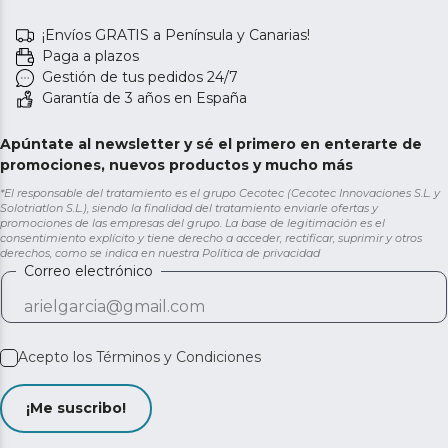
¡Envíos GRATIS a Península y Canarias!
Paga a plazos
Gestión de tus pedidos 24/7
Garantía de 3 años en España
Apúntate al newsletter y sé el primero en enterarte de
promociones, nuevos productos y mucho más
*El responsable del tratamiento es el grupo Cecotec (Cecotec Innovaciones S.L. y
Solotriatlon S.L.), siendo la finalidad del tratamiento enviarle ofertas y
promociones de las empresas del grupo. La base de legitimación es el
consentimiento explícito y tiene derecho a acceder, rectificar, suprimir y otros
derechos, como se indica en nuestra
Política de privacidad
Correo electrónico
Acepto los
Términos y Condiciones
¡Me suscribo!