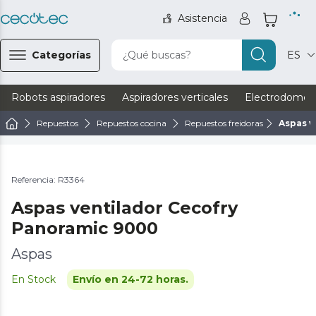
Asistencia
Categorías
¿Qué buscas?
ES
Robots aspiradores
Aspiradores verticales
Electrodomést
Repuestos
Repuestos cocina
Repuestos freidoras
Aspas v
Referencia: R3364
Aspas ventilador Cecofry
Panoramic 9000
Aspas
En Stock
Envío en 24-72 horas.