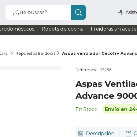
¿Qué buscas?
Asis
trodomésticos
Robots de cocina
Freidoras sin aceite
cina
Repuestos freidoras
Aspas ventilador Cecofry Advan
Referencia: R3256
Aspas Ventila
Advance 9000
En Stock
Envío en 24
Descripción
|
C