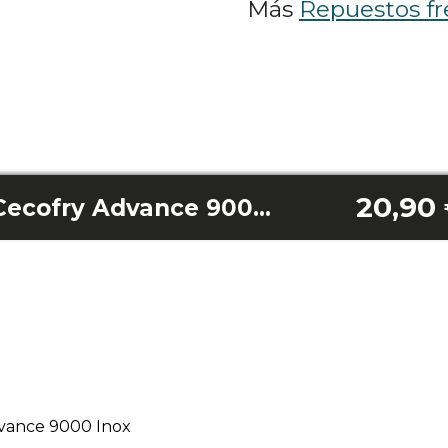
Más
Repuestos fr
20,90
Aspas ventilador Cecofry Advance 9000 Inox
dvance 9000 Inox