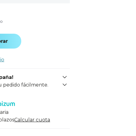
do
rar
io
spaña!
u pedido fácilmente.
aria
 plazos
Calcular cuota