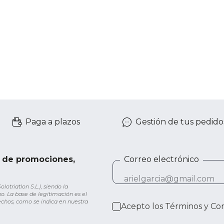
Paga a plazos
Gestión de tus pedido
e de promociones,
Correo electrónico
otriatlon S.L.), siendo la
o. La base de legitimación es el
rechos, como se indica en nuestra
Acepto los
Términos y Co