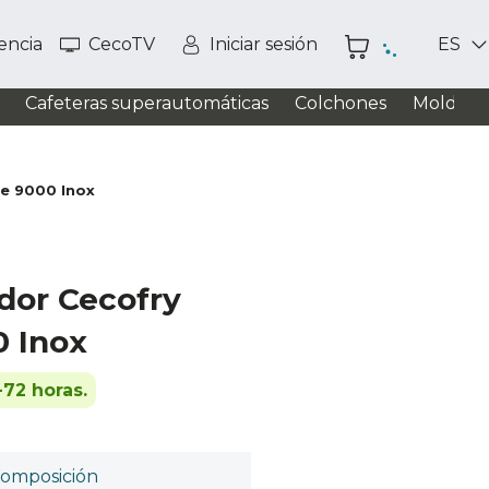
tencia
CecoTV
Iniciar sesión
ES
Cafeteras superautomáticas
Colchones
Moldead
ce 9000 Inox
dor Cecofry
 Inox
-72 horas.
omposición