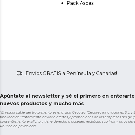
Pack Aspas
¡Envíos GRATIS a Península y Canarias!
Apúntate al newsletter y sé el primero en enterart
nuevos productos y mucho más
*El responsable del tratamiento es el grupo Cecotec (Cecotec Innovaciones S.L. y Sol
finalidad del tratamiento enviarle ofertas y promociones de las empresas del grup
consentimiento explícito y tiene derecho a acceder, rectificar, suprimir y otros de
Política de privacidad