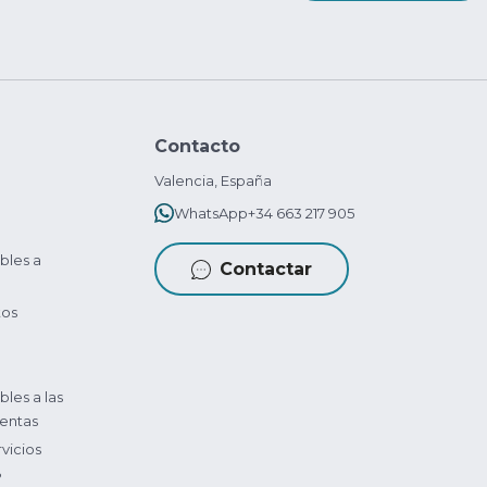
Contacto
Valencia, España
WhatsApp
+34 663 217 905
bles a
Contactar
tos
bles a las
entas
vicios
?