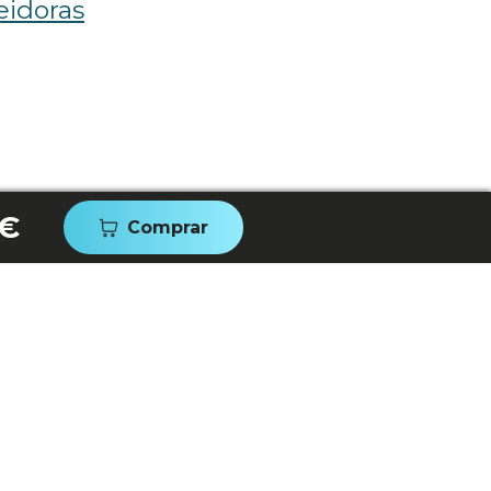
eidoras
 €
Comprar