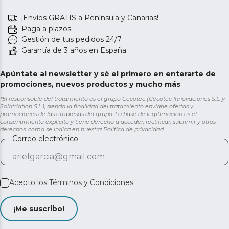
¡Envíos GRATIS a Península y Canarias!
Paga a plazos
Gestión de tus pedidos 24/7
Garantía de 3 años en España
Apúntate al newsletter y sé el primero en enterarte de
promociones, nuevos productos y mucho más
*El responsable del tratamiento es el grupo Cecotec (Cecotec Innovaciones S.L. y
Solotriatlon S.L.), siendo la finalidad del tratamiento enviarle ofertas y
promociones de las empresas del grupo. La base de legitimación es el
consentimiento explícito y tiene derecho a acceder, rectificar, suprimir y otros
derechos, como se indica en nuestra
Política de privacidad
Correo electrónico
Acepto los
Términos y Condiciones
¡Me suscribo!