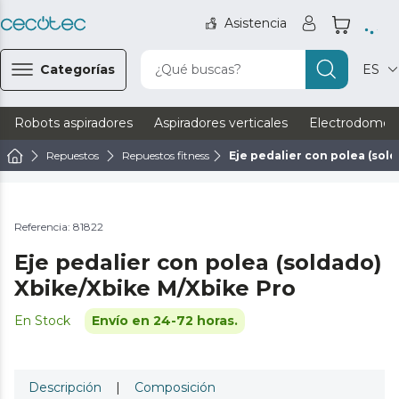
Asistencia
Categorías
¿Qué buscas?
ES
Robots aspiradores
Aspiradores verticales
Electrodomést
Repuestos
Repuestos fitness
Eje pedalier con polea (sol
Referencia: 81822
Eje pedalier con polea (soldado)
Xbike/Xbike M/Xbike Pro
En Stock
Envío en 24-72 horas.
Descripción
|
Composición