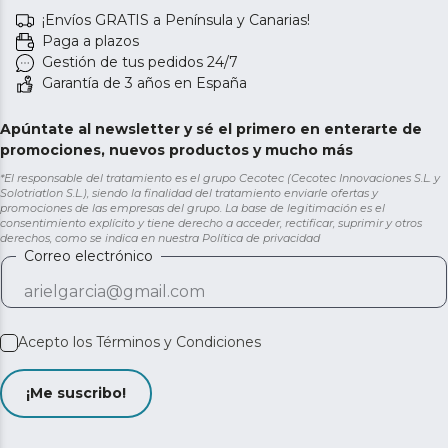
¡Envíos GRATIS a Península y Canarias!
Paga a plazos
Gestión de tus pedidos 24/7
Garantía de 3 años en España
Apúntate al newsletter y sé el primero en enterarte de
promociones, nuevos productos y mucho más
*El responsable del tratamiento es el grupo Cecotec (Cecotec Innovaciones S.L. y
Solotriatlon S.L.), siendo la finalidad del tratamiento enviarle ofertas y
promociones de las empresas del grupo. La base de legitimación es el
consentimiento explícito y tiene derecho a acceder, rectificar, suprimir y otros
derechos, como se indica en nuestra
Política de privacidad
Correo electrónico
Acepto los
Términos y Condiciones
¡Me suscribo!