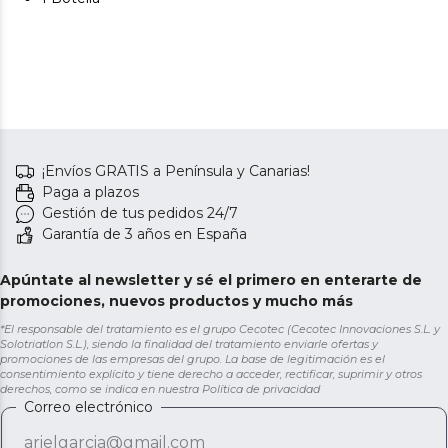
¡Envíos GRATIS a Península y Canarias!
Paga a plazos
Gestión de tus pedidos 24/7
Garantía de 3 años en España
Apúntate al newsletter y sé el primero en enterarte de
promociones, nuevos productos y mucho más
*El responsable del tratamiento es el grupo Cecotec (Cecotec Innovaciones S.L. y
Solotriatlon S.L.), siendo la finalidad del tratamiento enviarle ofertas y
promociones de las empresas del grupo. La base de legitimación es el
consentimiento explícito y tiene derecho a acceder, rectificar, suprimir y otros
derechos, como se indica en nuestra
Política de privacidad
Correo electrónico