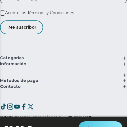
Acepto los
Términos y Condiciones
¡Me suscribo!
Categorías
Información
Métodos de pago
Contacto
©
2026
Cecotec Innovaciones S.L. | RII-AEE: 5537