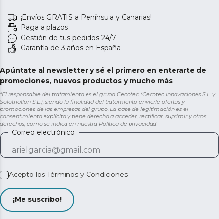
¡Envíos GRATIS a Península y Canarias!
Paga a plazos
Gestión de tus pedidos 24/7
Garantía de 3 años en España
Apúntate al newsletter y sé el primero en enterarte de
promociones, nuevos productos y mucho más
*El responsable del tratamiento es el grupo Cecotec (Cecotec Innovaciones S.L. y
Solotriatlon S.L.), siendo la finalidad del tratamiento enviarle ofertas y
promociones de las empresas del grupo. La base de legitimación es el
consentimiento explícito y tiene derecho a acceder, rectificar, suprimir y otros
derechos, como se indica en nuestra
Política de privacidad
Correo electrónico
Acepto los
Términos y Condiciones
¡Me suscribo!