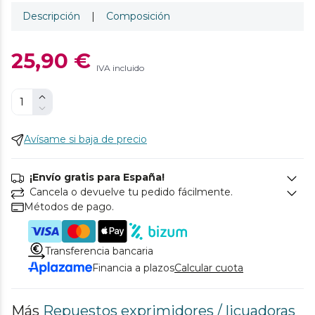
Descripción
|
Composición
25,90 €
IVA incluido
Avísame si baja de precio
¡Envío gratis para España!
Cancela o devuelve tu pedido fácilmente.
Métodos de pago.
Transferencia bancaria
Financia a plazos
Calcular cuota
Más
Repuestos exprimidores / licuadoras