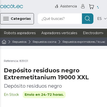
Asistencia
Categorías
¿Qué buscas?
ES
Robots aspiradores
Aspiradores verticales
Electrodomést
Repuestos
Repuestos cocina
Repuestos exprimidores / licuad
Referencia: 83901
Depósito residuos negro
Extremetitanium 19000 XXL
Depósito residuos negro
En Stock
Envío en 24-72 horas.