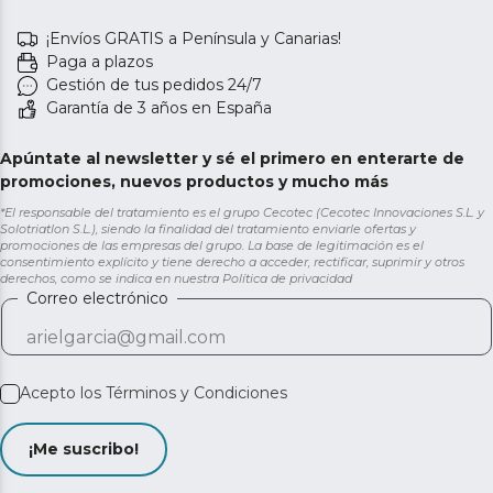
¡Envíos GRATIS a Península y Canarias!
Paga a plazos
Gestión de tus pedidos 24/7
Garantía de 3 años en España
Apúntate al newsletter y sé el primero en enterarte de
promociones, nuevos productos y mucho más
*El responsable del tratamiento es el grupo Cecotec (Cecotec Innovaciones S.L. y
Solotriatlon S.L.), siendo la finalidad del tratamiento enviarle ofertas y
promociones de las empresas del grupo. La base de legitimación es el
consentimiento explícito y tiene derecho a acceder, rectificar, suprimir y otros
derechos, como se indica en nuestra
Política de privacidad
Correo electrónico
Acepto los
Términos y Condiciones
¡Me suscribo!