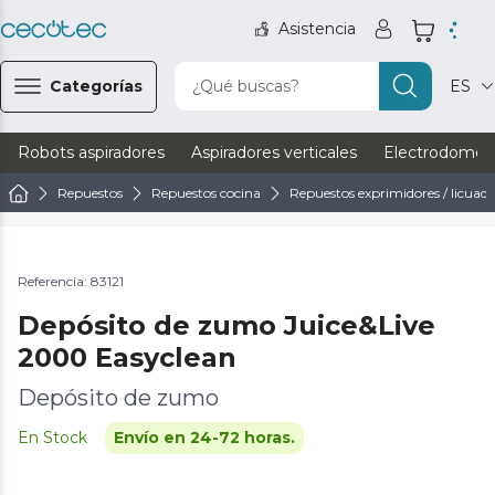
Asistencia
Categorías
¿Qué buscas?
ES
Robots aspiradores
Aspiradores verticales
Electrodomést
Repuestos
Repuestos cocina
Repuestos exprimidores / licuad
Referencia: 83121
Depósito de zumo Juice&Live
2000 Easyclean
Depósito de zumo
En Stock
Envío en 24-72 horas.