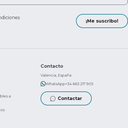
ndiciones
¡Me suscribo!
Contacto
Valencia, España
WhatsApp
+34 663 217 905
bles a
Contactar
tos