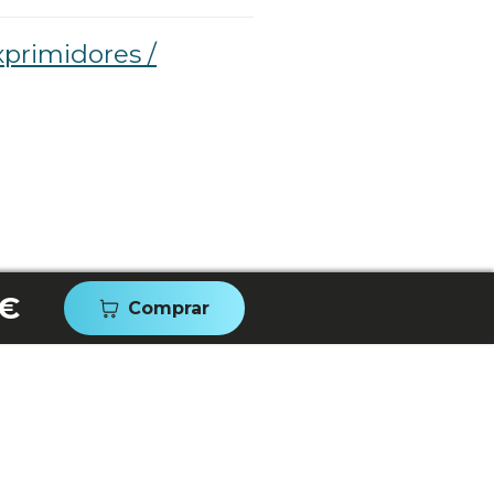
primidores /
 €
Comprar