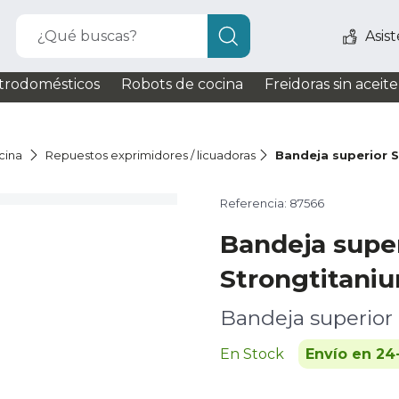
¿Qué buscas?
Asis
trodomésticos
Robots de cocina
Freidoras sin aceite
cina
Repuestos exprimidores / licuadoras
Bandeja superior 
Referencia: 87566
Bandeja supe
Strongtitani
Bandeja superior
En Stock
Envío en 24