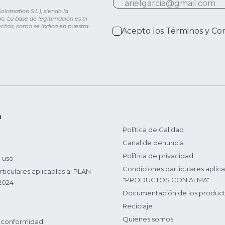
otriatlon S.L.), siendo la
o. La base de legitimación es el
rechos, como se indica en nuestra
Acepto los
Términos y Co
n
Política de Calidad
Canal de denuncia
Política de privacidad
 uso
Condiciones particulares aplica
ticulares aplicables al PLAN
"PRODUCTOS CON ALMA"
2024
Documentación de los produc
Reciclaje
Quienes somos
 conformidad