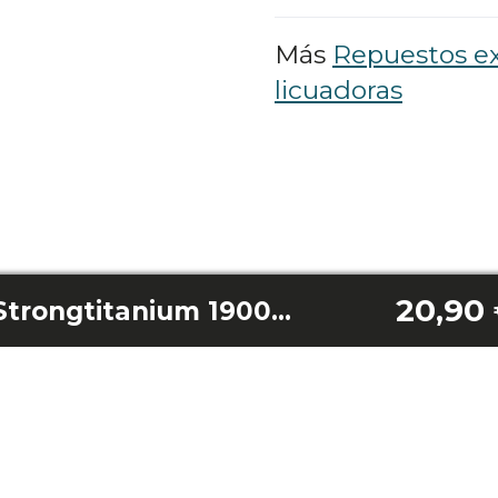
Más
Repuestos ex
licuadoras
20,90
Bandeja superior Strongtitanium 19000 XXL