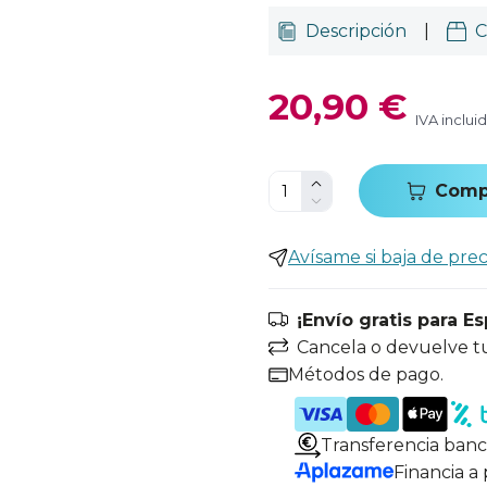
Descripción
|
C
20,90 €
IVA inclui
Comp
Avísame si baja de prec
¡Envío gratis para E
Cancela o devuelve t
Métodos de pago.
Transferencia banc
Financia a