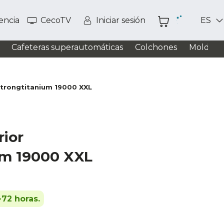
tencia
CecoTV
Iniciar sesión
ES
Cafeteras superautomáticas
Colchones
Moldead
Strongtitanium 19000 XXL
rior
um 19000 XXL
-72 horas.