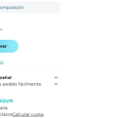
omposición
do
rar
io
spaña!
u pedido fácilmente.
aria
 plazos
Calcular cuota