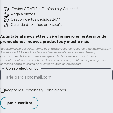
¡Envíos GRATIS a Península y Canarias!
Paga a plazos
Gestión de tus pedidos 24/7
Garantía de 3 años en España
Apúntate al newsletter y sé el primero en enterarte de
promociones, nuevos productos y mucho más
*El responsable del tratamiento es el grupo Cecotec (Cecotec Innovaciones S.L. y
Solotriatlon S.L.), siendo la finalidad del tratamiento enviarle ofertas y
promociones de las empresas del grupo. La base de legitimación es el
consentimiento explícito y tiene derecho a acceder, rectificar, suprimir y otros
derechos, como se indica en nuestra
Política de privacidad
Correo electrónico
Acepto los
Términos y Condiciones
¡Me suscribo!