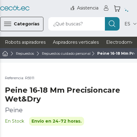
Asistencia
Categorías
¿Qué buscas?
ES
Robots aspiradores
Aspiradores verticales
Electrodomést
Repuestos
Repuestos cuidado personal
Peine 16-18 Mm Pr
Referencia: R5911
Peine 16-18 Mm Precisioncare
Wet&Dry
Peine
En Stock
Envío en 24-72 horas.