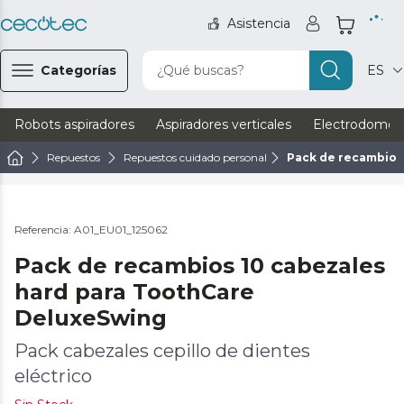
Asistencia
Categorías
¿Qué buscas?
ES
Robots aspiradores
Aspiradores verticales
Electrodomést
Repuestos
Repuestos cuidado personal
Pack de recambios
Referencia: A01_EU01_125062
Pack de recambios 10 cabezales
hard para ToothCare
DeluxeSwing
Pack cabezales cepillo de dientes
eléctrico