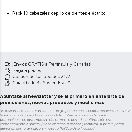
Pack 10 cabezales cepillo de dientes eléctrico
¡Envíos GRATIS a Península y Canarias!
Paga a plazos
Gestión de tus pedidos 24/7
Garantía de 3 años en España
Apúntate al newsletter y sé el primero en enterarte de
promociones, nuevos productos y mucho más
*El responsable del tratamiento es el grupo Cecotec (Cecotec Innovaciones S.L. y
Solotriatlon S.L.), siendo la finalidad del tratamiento enviarle ofertas y
promociones de las empresas del grupo. La base de legitimación es el
consentimiento explícito y tiene derecho a acceder, rectificar, suprimir y otros
derechos, como se indica en nuestra
Política de privacidad