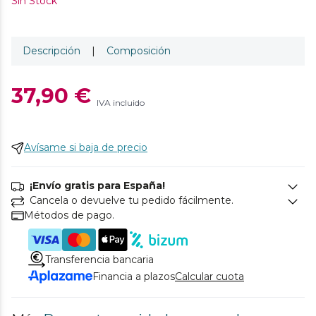
Sin Stock
Descripción
|
Composición
37,90 €
IVA incluido
Avísame si baja de precio
¡Envío gratis para España!
Cancela o devuelve tu pedido fácilmente.
Métodos de pago.
Transferencia bancaria
Financia a plazos
Calcular cuota