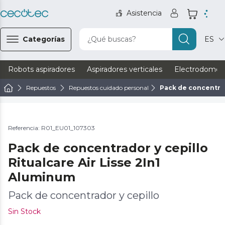
Asistencia
Categorías
¿Qué buscas?
ES
Robots aspiradores
Aspiradores verticales
Electrodomést
Repuestos
Repuestos cuidado personal
Pack de concentrad
Referencia: R01_EU01_107303
Pack de concentrador y cepillo
Ritualcare Air Lisse 2In1
Aluminum
Pack de concentrador y cepillo
Sin Stock