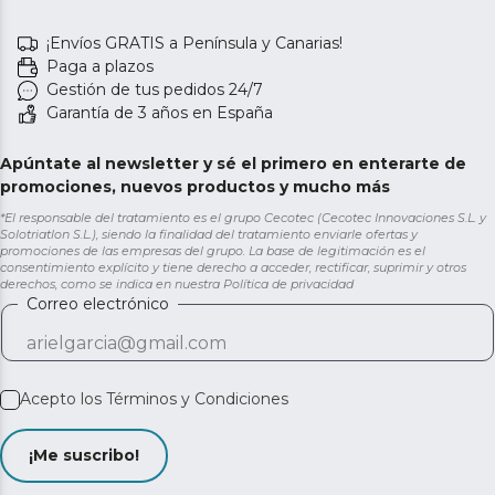
¡Envíos GRATIS a Península y Canarias!
Paga a plazos
Gestión de tus pedidos 24/7
Garantía de 3 años en España
Apúntate al newsletter y sé el primero en enterarte de
promociones, nuevos productos y mucho más
*El responsable del tratamiento es el grupo Cecotec (Cecotec Innovaciones S.L. y
Solotriatlon S.L.), siendo la finalidad del tratamiento enviarle ofertas y
promociones de las empresas del grupo. La base de legitimación es el
consentimiento explícito y tiene derecho a acceder, rectificar, suprimir y otros
derechos, como se indica en nuestra
Política de privacidad
Correo electrónico
Acepto los
Términos y Condiciones
¡Me suscribo!