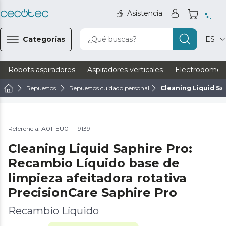
Asistencia
Categorías
¿Qué buscas?
ES
Robots aspiradores
Aspiradores verticales
Electrodomést
Repuestos
Repuestos cuidado personal
Cleaning Liquid Sa
REBAJAS
Referencia: A01_EU01_119139
Cleaning Liquid Saphire Pro:
Recambio Líquido base de
limpieza afeitadora rotativa
PrecisionCare Saphire Pro
Recambio Líquido