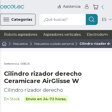
Asistencia
Categorías
¿Qué buscas?
ES
Robots aspiradores
Aspiradores verticales
Electrodomést
Repuestos
Repuestos cuidado personal
Cilindro rizador d
Referencia: R5826
Cilindro rizador derecho
Ceramicare AirGlisse W
Cilindro rizador derecho
En Stock
Envío en 24-72 horas.