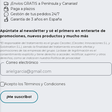
¡Envíos GRATIS a Península y Canarias!
Paga a plazos
Gestión de tus pedidos 24/7
Garantía de 3 años en España
Apúntate al newsletter y sé el primero en enterarte de
promociones, nuevos productos y mucho más
*El responsable del tratamiento es el grupo Cecotec (Cecotec Innovaciones S.L. y
Solotriatlon S.L.), siendo la finalidad del tratamiento enviarle ofertas y
promociones de las empresas del grupo. La base de legitimación es el
consentimiento explícito y tiene derecho a acceder, rectificar, suprimir y otros
derechos, como se indica en nuestra
Política de privacidad
Correo electrónico
Acepto los
Términos y Condiciones
¡Me suscribo!