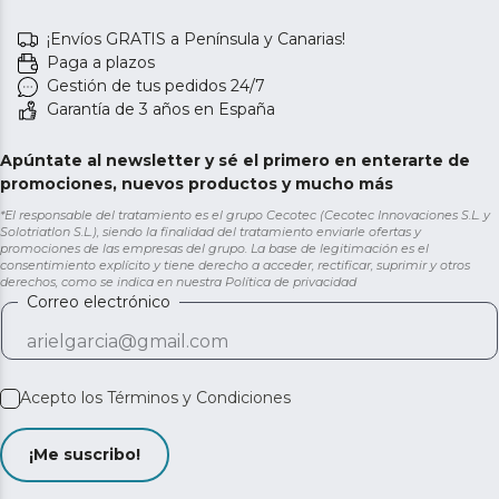
¡Envíos GRATIS a Península y Canarias!
Paga a plazos
Gestión de tus pedidos 24/7
Garantía de 3 años en España
Apúntate al newsletter y sé el primero en enterarte de
promociones, nuevos productos y mucho más
*El responsable del tratamiento es el grupo Cecotec (Cecotec Innovaciones S.L. y
Solotriatlon S.L.), siendo la finalidad del tratamiento enviarle ofertas y
promociones de las empresas del grupo. La base de legitimación es el
consentimiento explícito y tiene derecho a acceder, rectificar, suprimir y otros
derechos, como se indica en nuestra
Política de privacidad
Correo electrónico
Acepto los
Términos y Condiciones
¡Me suscribo!