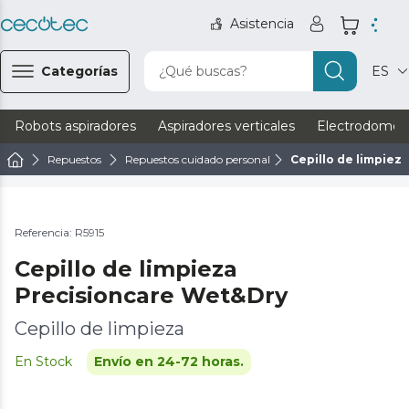
Asistencia
Categorías
¿Qué buscas?
ES
Robots aspiradores
Aspiradores verticales
Electrodomést
Repuestos
Repuestos cuidado personal
Cepillo de limpiez
Referencia: R5915
Cepillo de limpieza
Precisioncare Wet&Dry
Cepillo de limpieza
En Stock
Envío en 24-72 horas.