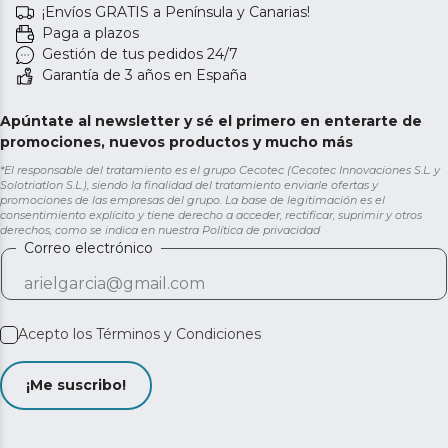
¡Envíos GRATIS a Península y Canarias!
Paga a plazos
Gestión de tus pedidos 24/7
Garantía de 3 años en España
Apúntate al newsletter y sé el primero en enterarte de
promociones, nuevos productos y mucho más
*El responsable del tratamiento es el grupo Cecotec (Cecotec Innovaciones S.L. y
Solotriatlon S.L.), siendo la finalidad del tratamiento enviarle ofertas y
promociones de las empresas del grupo. La base de legitimación es el
consentimiento explícito y tiene derecho a acceder, rectificar, suprimir y otros
derechos, como se indica en nuestra
Política de privacidad
Correo electrónico
Acepto los
Términos y Condiciones
¡Me suscribo!