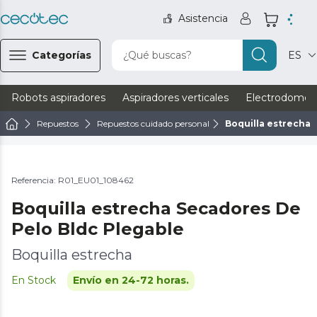
Asistencia
Categorías
¿Qué buscas?
ES
Robots aspiradores
Aspiradores verticales
Electrodomést
Repuestos
Repuestos cuidado personal
Boquilla estrecha 
Referencia: R01_EU01_108462
Boquilla estrecha Secadores De
Pelo Bldc Plegable
Boquilla estrecha
En Stock
Envío en 24-72 horas.