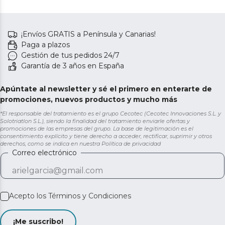
¡Envíos GRATIS a Península y Canarias!
Paga a plazos
Gestión de tus pedidos 24/7
Garantía de 3 años en España
Apúntate al newsletter y sé el primero en enterarte de
promociones, nuevos productos y mucho más
*El responsable del tratamiento es el grupo Cecotec (Cecotec Innovaciones S.L. y
Solotriatlon S.L.), siendo la finalidad del tratamiento enviarle ofertas y
promociones de las empresas del grupo. La base de legitimación es el
consentimiento explícito y tiene derecho a acceder, rectificar, suprimir y otros
derechos, como se indica en nuestra
Política de privacidad
Correo electrónico
Acepto los
Términos y Condiciones
¡Me suscribo!