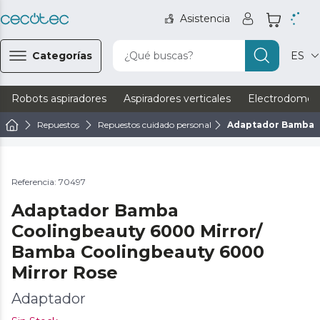
Asistencia
Categorías
¿Qué buscas?
ES
Robots aspiradores
Aspiradores verticales
Electrodomést
Repuestos
Repuestos cuidado personal
Adaptador Bamba C
Referencia: 70497
Adaptador Bamba
Coolingbeauty 6000 Mirror/
Bamba Coolingbeauty 6000
Mirror Rose
Adaptador