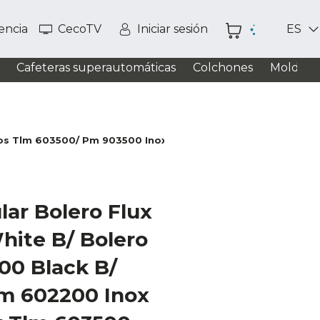
tencia
CecoTV
Iniciar sesión
ES
Cafeteras superautomáticas
Colchones
Moldead
os Tlm 603500/ Pm 903500 Inox B/Tm 703500 Inox B/t 90800
ar Bolero Flux
ite B/ Bolero
00 Black B/
Cm 602200 Inox