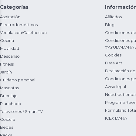
Categorías
Informació
Aspiración
Afiliados
Electrodomésticos
Blog
Ventilación/Calefacción
Condiciones de
Cocina
Condiciones par
#AYUDADANA 
Movilidad
Cookies
Descanso
Data Act
Fitness
Declaración de
Jardín
Condiciones ge
Cuidado personal
Aviso legal
Mascotas
Nuestras tienda
Bricolaje
Programa Reem
Planchado
Formulario Total
Televisores / Smart TV
ICEX DANA
Costura
Bebés
Packs