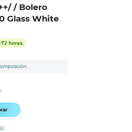
++/ / Bolero
0 Glass White
-72 horas.
omposición
o
rar
io