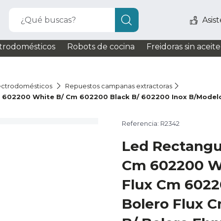
¿Qué buscas?
Asis
trodomésticos
Robots de cocina
Freidoras sin aceite
ectrodomésticos
Repuestos campanas extractoras
m 602200 White B/ Cm 602200 Black B/ 602200 Inox B/Model
Referencia: R2342
Led Rectangul
Cm 602200 Wh
Flux Cm 6022
Bolero Flux 