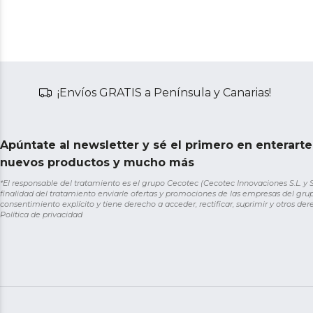
¡Envíos GRATIS a Península y Canarias!
Apúntate al newsletter y sé el primero en enterart
nuevos productos y mucho más
*El responsable del tratamiento es el grupo Cecotec (Cecotec Innovaciones S.L. y Sol
finalidad del tratamiento enviarle ofertas y promociones de las empresas del grup
consentimiento explícito y tiene derecho a acceder, rectificar, suprimir y otros de
Política de privacidad