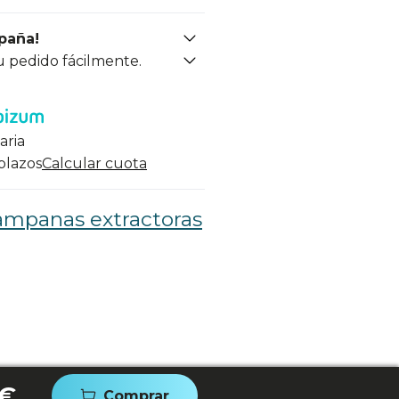
spaña!
u pedido fácilmente.
aria
 plazos
Calcular cuota
ampanas extractoras
 €
Comprar