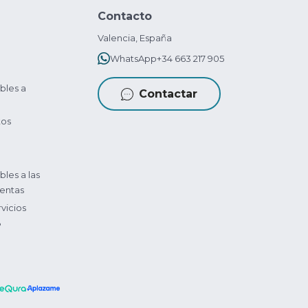
Contacto
Valencia, España
WhatsApp
+34 663 217 905
bles a
Contactar
tos
bles a las
entas
vicios
?