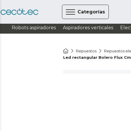
Categorías
Robots aspiradores
Aspiradores verticales
Elec
Repuestos
Repuestos el
Led rectangular Bolero Flux C