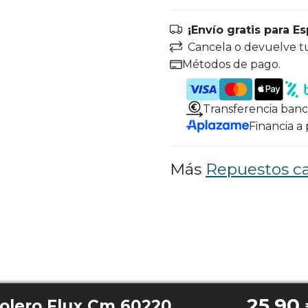
¡Envío gratis para E
Cancela o devuelve t
Métodos de pago.
Transferencia banc
Financia a
Más
Repuestos c
25,90
Led rectangular Bolero Flux Cm 602200 White B/ Cm 602200 Black B/ 602200 Inox B/Modelos Tlm 603500/ Pm 903500 Inox B/Tm 703500 Inox B/t 908000 Glass Black A++