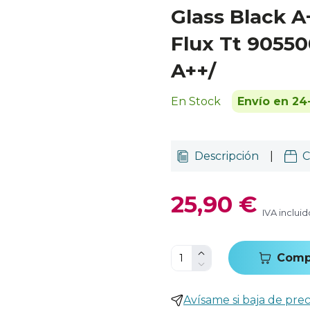
Glass Black A
Flux Tt 90550
A++/
En Stock
Envío en 24
Descripción
|
C
25,90 €
IVA incluid
Comp
Avísame si baja de prec