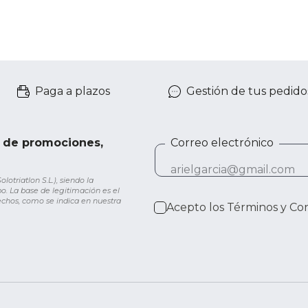
Paga a plazos
Gestión de tus pedido
e de promociones,
Correo electrónico
otriatlon S.L.), siendo la
o. La base de legitimación es el
rechos, como se indica en nuestra
Acepto los
Términos y Co