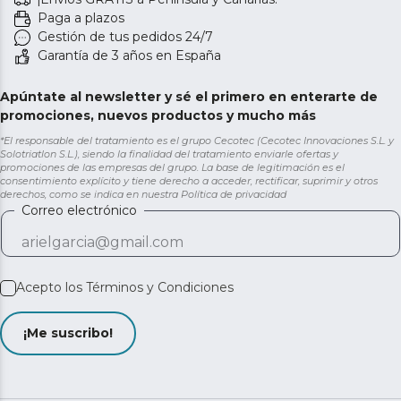
Paga a plazos
Gestión de tus pedidos 24/7
Garantía de 3 años en España
Apúntate al newsletter y sé el primero en enterarte de
promociones, nuevos productos y mucho más
*El responsable del tratamiento es el grupo Cecotec (Cecotec Innovaciones S.L. y
Solotriatlon S.L.), siendo la finalidad del tratamiento enviarle ofertas y
promociones de las empresas del grupo. La base de legitimación es el
consentimiento explícito y tiene derecho a acceder, rectificar, suprimir y otros
derechos, como se indica en nuestra
Política de privacidad
Correo electrónico
Acepto los
Términos y Condiciones
¡Me suscribo!