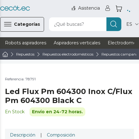
Asistencia
Categorías
¿Qué buscas?
ES
Robots aspiradores
Aspiradores verticales
Electrodomést
Repuestos
Repuestos electrodomésticos
Repuestos campanas 
Referencia: 78791
Led Flux Pm 604300 Inox C/Flux
Pm 604300 Black C
En Stock
Envío en 24-72 horas.
Descripción
|
Composición