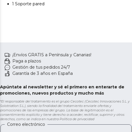
1 Soporte pared
¡Envíos GRATIS a Península y Canarias!
Paga a plazos
Gestión de tus pedidos 24/7
Garantía de 3 años en España
Apúntate al newsletter y sé el primero en enterarte de
promociones, nuevos productos y mucho más
*El responsable del tratamiento es el grupo Cecotec (Cecotec Innovaciones S.L. y
Solotriatlon S.L.), siendo la finalidad del tratamiento enviarle ofertas y
promociones de las empresas del grupo. La base de legitimación es el
consentimiento explícito y tiene derecho a acceder, rectificar, suprimir y otros
derechos, como se indica en nuestra
Política de privacidad
Correo electrónico