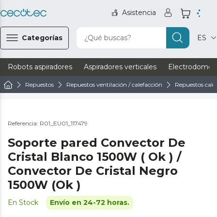
Asistencia
Categorías
¿Qué buscas?
ES
Robots aspiradores
Aspiradores verticales
Electrodomést
Repuestos
Repuestos ventilación / calefacción
Repuestos cale
Referencia: R01_EU01_117479
Soporte pared Convector De
Cristal Blanco 1500W ( Ok ) /
Convector De Cristal Negro
1500W (Ok )
En Stock
Envío en 24-72 horas.