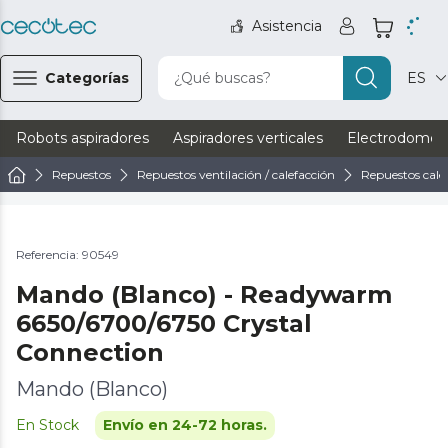
Asistencia
Categorías
¿Qué buscas?
ES
Robots aspiradores
Aspiradores verticales
Electrodomést
Repuestos
Repuestos ventilación / calefacción
Repuestos cale
Referencia: 90549
Mando (Blanco) - Readywarm
6650/6700/6750 Crystal
Connection
Mando (Blanco)
En Stock
Envío en 24-72 horas.