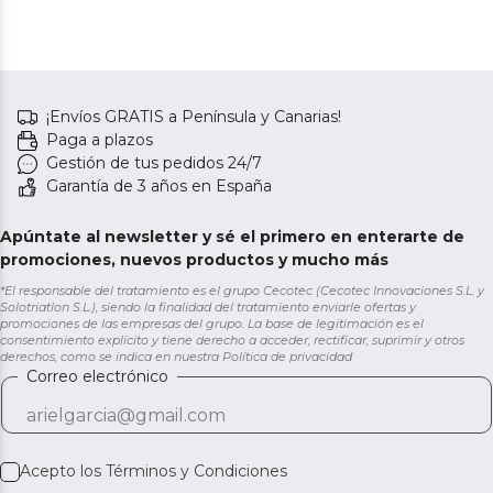
¡Envíos GRATIS a Península y Canarias!
Paga a plazos
Gestión de tus pedidos 24/7
Garantía de 3 años en España
Apúntate al newsletter y sé el primero en enterarte de
promociones, nuevos productos y mucho más
*El responsable del tratamiento es el grupo Cecotec (Cecotec Innovaciones S.L. y
Solotriatlon S.L.), siendo la finalidad del tratamiento enviarle ofertas y
promociones de las empresas del grupo. La base de legitimación es el
consentimiento explícito y tiene derecho a acceder, rectificar, suprimir y otros
derechos, como se indica en nuestra
Política de privacidad
Correo electrónico
Acepto los
Términos y Condiciones