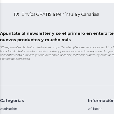
¡Envíos GRATIS a Península y Canarias!
Apúntate al newsletter y sé el primero en enterart
nuevos productos y mucho más
*El responsable del tratamiento es el grupo Cecotec (Cecotec Innovaciones S.L. y Sol
finalidad del tratamiento enviarle ofertas y promociones de las empresas del grup
consentimiento explícito y tiene derecho a acceder, rectificar, suprimir y otros de
Política de privacidad
Categorías
Informació
Aspiración
Afiliados