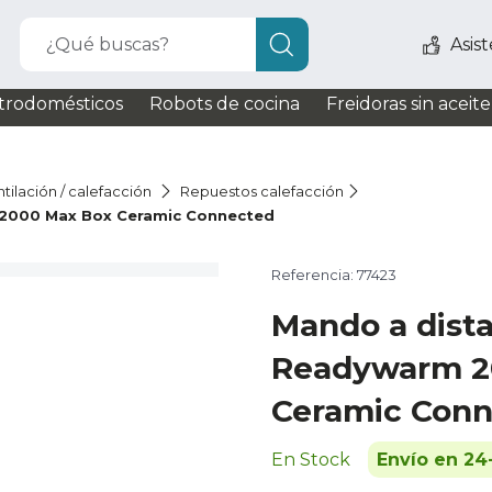
¿Qué buscas?
Asis
trodomésticos
Robots de cocina
Freidoras sin aceite
tilación / calefacción
Repuestos calefacción
 2000 Max Box Ceramic Connected
Referencia: 77423
Mando a dist
Readywarm 2
Ceramic Con
En Stock
Envío en 24