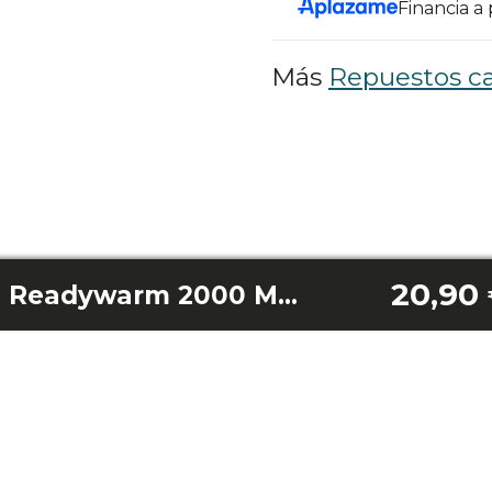
Financia a
Más
Repuestos ca
20,90
Mando a distancia Readywarm 2000 Max Box Ceramic Connected