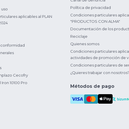
Canal de denuncia
Política de privacidad
 uso
Condiciones particulares aplica
ticulares aplicables al PLAN
"PRODUCTOS CON ALMA"
2024
Documentación de los produc
Reciclaje
Quienes somos
 conformidad
Condiciones particulares aplica
nerales
actividades de promoción de v
Condiciones particulares de ser
s
¿Quieres trabajar con nosotros
plazo Cecofry
 Iron 10100 Pro
Métodos de pago