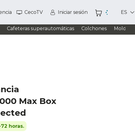
tencia
CecoTV
Iniciar sesión
ES
Cafeteras superautomáticas
Colchones
Moldead
ancia
000 Max Box
nected
-72 horas.