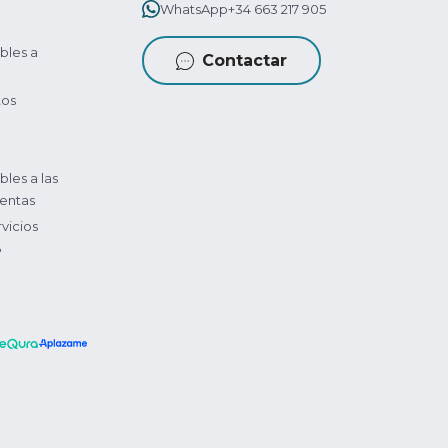
WhatsApp
+34 663 217 905
bles a
Contactar
tos
bles a las
entas
vicios
?