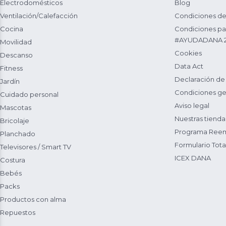
Electrodomésticos
Blog
Ventilación/Calefacción
Condiciones de
Cocina
Condiciones par
#AYUDADANA 
Movilidad
Cookies
Descanso
Data Act
Fitness
Declaración de
Jardín
Condiciones ge
Cuidado personal
Aviso legal
Mascotas
Nuestras tienda
Bricolaje
Programa Reem
Planchado
Formulario Total
Televisores / Smart TV
ICEX DANA
Costura
Bebés
Packs
Productos con alma
Repuestos