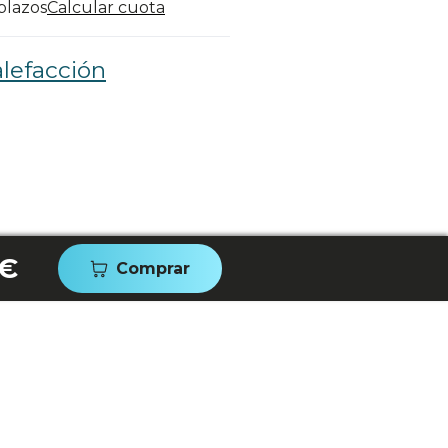
 plazos
Calcular cuota
lefacción
 €
Comprar