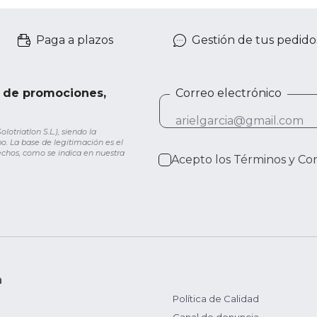
Paga a plazos
Gestión de tus pedido
e de promociones,
Correo electrónico
otriatlon S.L.), siendo la
o. La base de legitimación es el
rechos, como se indica en nuestra
Acepto los
Términos y Co
n
Política de Calidad