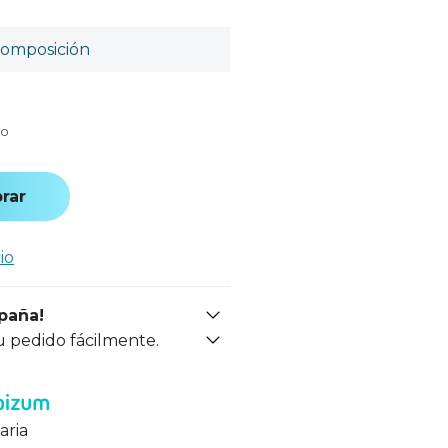
omposición
do
rar
io
spaña!
u pedido fácilmente.
aria