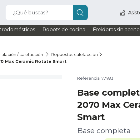
¿Qué buscas?
Asis
trodomésticos
Robots de cocina
Freidoras sin aceite
tilación / calefacción
Repuestos calefacción
0 Max Ceramic Rotate Smart
Referencia: 77483
Base comple
2070 Max Cer
Smart
Base completa