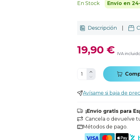
En Stock
Envío en 24
Descripción
|
C
19,90 €
IVA incluid
Comp
Avísame si baja de prec
¡Envío gratis para E
Cancela o devuelve t
Métodos de pago.