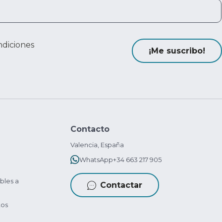
ndiciones
¡Me suscribo!
Contacto
Valencia, España
WhatsApp
+34 663 217 905
bles a
Contactar
tos