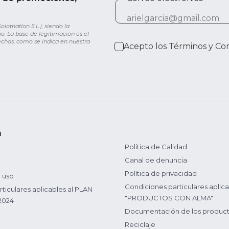
otriatlon S.L.), siendo la
o. La base de legitimación es el
rechos, como se indica en nuestra
Acepto los
Términos y Co
n
Política de Calidad
Canal de denuncia
Política de privacidad
 uso
Condiciones particulares aplica
ticulares aplicables al PLAN
"PRODUCTOS CON ALMA"
2024
Documentación de los produc
Reciclaje