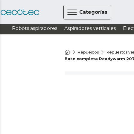
Categorías
Robots aspiradores
Aspiradores verticales
Elec
Repuestos
Repuestos ven
Base completa Readywarm 207