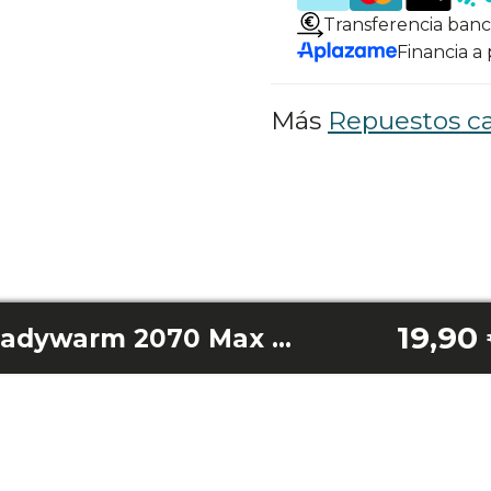
Transferencia banc
Financia a
Más
Repuestos ca
19,90
Base completa Readywarm 2070 Max Ceramic Rotate Smart