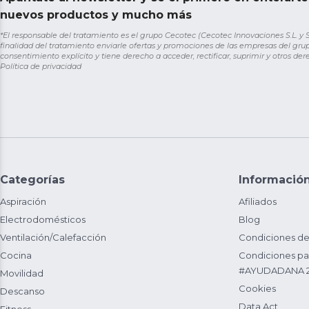
nuevos productos y mucho más
*El responsable del tratamiento es el grupo Cecotec (Cecotec Innovaciones S.L. y Sol
finalidad del tratamiento enviarle ofertas y promociones de las empresas del grup
consentimiento explícito y tiene derecho a acceder, rectificar, suprimir y otros de
Política de privacidad
Categorías
Informació
Aspiración
Afiliados
Electrodomésticos
Blog
Ventilación/Calefacción
Condiciones de
Cocina
Condiciones par
#AYUDADANA 
Movilidad
Cookies
Descanso
Data Act