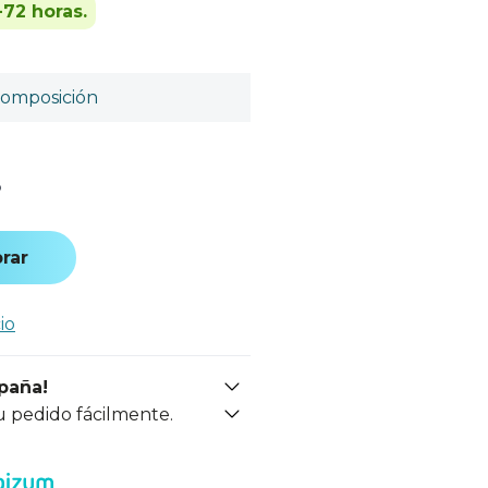
-72 horas.
omposición
o
rar
io
spaña!
u pedido fácilmente.