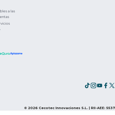
bles a las
entas
vicios
?
©
2026
Cecotec Innovaciones S.L. | RII-AEE: 5537