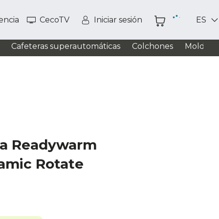
tencia
CecoTV
Iniciar sesión
ES
Cafeteras superautomáticas
Colchones
Moldead
ta Readywarm
amic Rotate