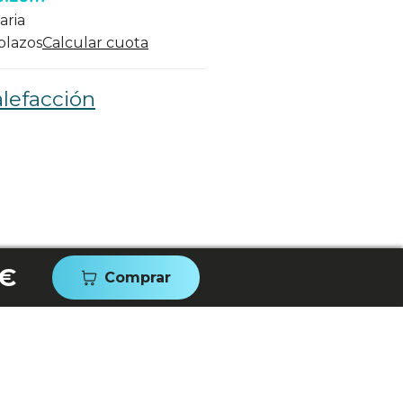
aria
 plazos
Calcular cuota
lefacción
 €
Comprar