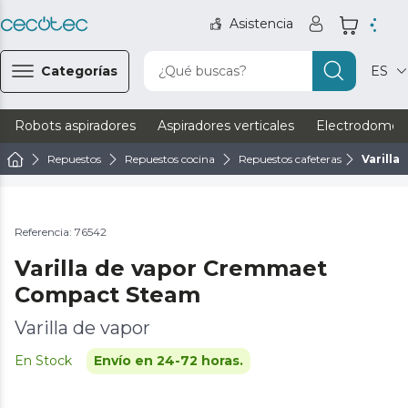
Asistencia
Categorías
¿Qué buscas?
ES
Robots aspiradores
Aspiradores verticales
Electrodomést
Repuestos
Repuestos cocina
Repuestos cafeteras
Varill
Referencia: 76542
Varilla de vapor Cremmaet
Compact Steam
Varilla de vapor
En Stock
Envío en 24-72 horas.