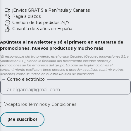
¡Envíos GRATIS a Península y Canarias!
Paga a plazos
Gestión de tus pedidos 24/7
Garantía de 3 años en España
Apúntate al newsletter y sé el primero en enterarte de
promociones, nuevos productos y mucho más
*El responsable del tratamiento es el grupo Cecotec (Cecotec Innovaciones S.L. y
Solotriatlon S.L.), siendo la finalidad del tratamiento enviarle ofertas y
promociones de las empresas del grupo. La base de legitimación es el
consentimiento explícito y tiene derecho a acceder, rectificar, suprimir y otros
derechos, como se indica en nuestra
Política de privacidad
Correo electrónico
Acepto los
Términos y Condiciones
¡Me suscribo!